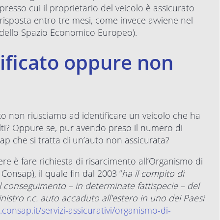
resso cui il proprietario del veicolo è assicurato
risposta entro tre mesi, come invece avviene nel
e dello Spazio Economico Europeo).
tificato oppure non
to non riusciamo ad identificare un veicolo che ha
olti? Oppure se, pur avendo preso il numero di
sap che si tratta di un’auto non assicurata?
re è fare richiesta di risarcimento all’Organismo di
Consap), il quale fin dal 2003 “
ha il compito di
el conseguimento – in determinate fattispecie – del
inistro r.c. auto accaduto all'estero in uno dei Paesi
consap.it/servizi-assicurativi/organismo-di-