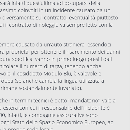
arà infatti quest’ultima ad occuparsi della
assimo coinvolti in un incidente causato da un
 diversamente sul contratto, eventualità piuttosto
il contratto di noleggio va sempre letto con la
 sempre causato da un’auto straniera, essendoci
tra proprietà, per ottenere il risarcimento dei danni
ra specifica: vanno in primo luogo presi i dati
articolare il numero di targa, tenendo anche
ole, il cosiddetto Modulo Blu, è valevole e
uropea (se anche cambia la lingua utilizzata a
 rimane sostanzialmente invariato).
e in termini tecnici è detto “mandatario”, vale a
a estera con cui il responsabile dell’incidente è
00, infatti, le compagnie assicurative sono
 ogni Stato dello Spazio Economico Europeo, ad
la propria sede legale.