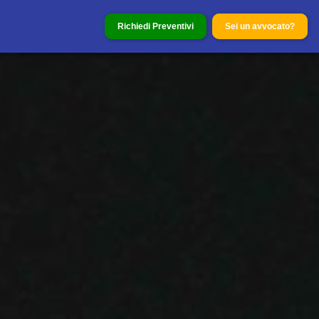
Richiedi Preventivi
Sei un avvocato?