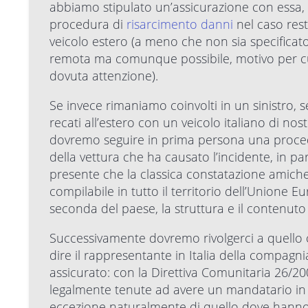
abbiamo stipulato un’assicurazione con essa, s
procedura di
risarcimento danni
nel caso rest
veicolo estero (a meno che non sia specificato
remota ma comunque possibile, motivo per cui 
dovuta attenzione).
Se invece rimaniamo coinvolti in un sinistro,
recati all’estero con un veicolo italiano di nos
dovremo seguire in prima persona una procedu
della vettura che ha causato l’incidente, in p
presente che la classica constatazione amichev
compilabile in tutto il territorio dell’Unione E
seconda del paese, la struttura e il contenuto
Successivamente dovremo rivolgerci a quello ch
dire il rappresentante in Italia della compagni
assicurato: con la Direttiva Comunitaria 26/20
legalmente tenute ad avere un mandatario in
eccezione naturalmente di quello dove hanno 