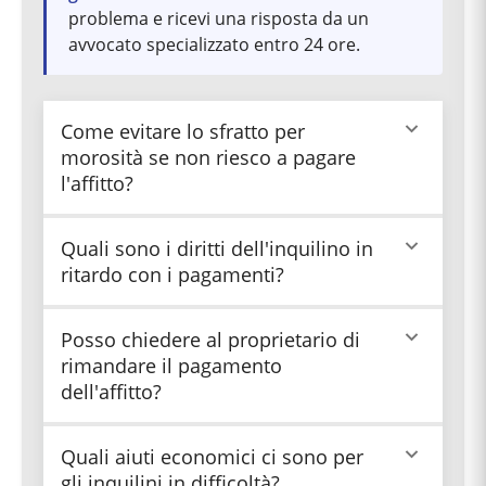
problema e ricevi una risposta da un
avvocato specializzato entro 24 ore.
Come evitare lo sfratto per
morosità se non riesco a pagare
l'affitto?
Contatta immediatamente il proprietario per
Quali sono i diritti dell'inquilino in
comunicare le tue difficoltà e chiedere una
ritardo con i pagamenti?
dilazione. Puoi anche valutare le agevolazioni
governative disponibili (bonus affitti, assegno
unico) e ricorrere a un avvocato specializzato. Se
L'inquilino ha il diritto di richiedere un rinvio del
Posso chiedere al proprietario di
paghi secondo i termini concordati, il proprietario
pagamento al proprietario, negoziare una
rimandare il pagamento
non avrà motivo di intimarti lo sfratto.
soluzione alternativa, accedere a forme di
dell'affitto?
sostegno governativo e ricorrere ad assistenza
legale. Conoscere questi diritti è fondamentale
per difendersi davanti a un'eventuale intimazione
Sì, puoi richiedere una dilazione al proprietario
Quali aiuti economici ci sono per
di sfratto.
comunicandogli le tue difficoltà economiche
gli inquilini in difficoltà?