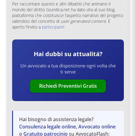
Per raccontare questo e altri dibattiti che animano il
mondo del diritto Giuridica.net ha dato vita al suo blog,
piattaforma che costituisce l’aspetto narrativo del progetto
valendosi del concetto di
user generated content
. È
aperto l’invito a
partecipare
!
Hai dubbi su
attualitá
?
Un avvocato a tua disposizione ogni volta che
ti serve
Richiedi Preventivi Gratis
Hai bisogno di assistenza legale?
Consulenza legale online
,
Avvocato online
o
Gratuito patrocinio
su AvvocatoFlash: