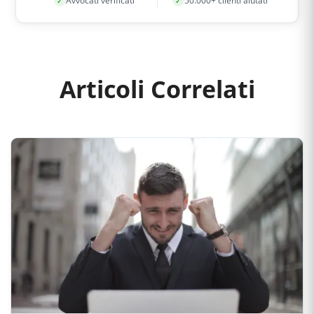
Avvocati verificati
50.000+ clienti aiutati
✓
✓
Articoli Correlati