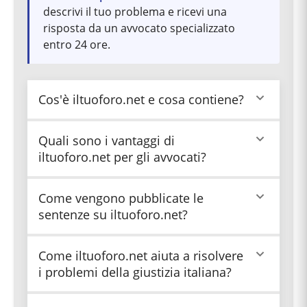
descrivi il tuo problema e ricevi una
risposta da un avvocato specializzato
entro 24 ore.
Cos'è iltuoforo.net e cosa contiene?
iltuoforo.net è la prima banca dati italiana
Quali sono i vantaggi di
dedicata alla giurisprudenza di merito creata da
iltuoforo.net per gli avvocati?
Giuridica.net. Pubblica le sentenze integrali
pronunciate dai giudici italiani, con accurata
omissione dei dati personali delle parti per
Gli avvocati possono conoscere l'orientamento
Come vengono pubblicate le
garantire la privacy.
specifico dei giudici che decideranno le loro
sentenze su iltuoforo.net?
cause, permettendo loro di affrontare le
controversie con maggior consapevolezza e
prendere decisioni più informate sulla strategia
Giuridica.net è l'unica entità autorizzata
Come iltuoforo.net aiuta a risolvere
processuale.
direttamente dai Presidenti dei Tribunali a
i problemi della giustizia italiana?
pubblicare le sentenze online. Questo dettaglio
conferisce al servizio un prestigio particolare e
garantisce la legittimità della pubblicazione.