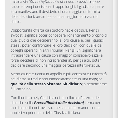
Italiana sia “
l’imbottigliamento del contenzioso
”: troppe
cause e tempi decisionali troppo lunghi. I giudici da parte
loro manifestano il desiderio di una maggior uniformità
delle decisioni, preambolo a una maggior certezza del
diritto.
L’opportunità offerta da iltuoforo.net è decisiva. Per gli
avvocati significa poter conoscere l’orientamento proprio di
quei giudici che decideranno le loro cause e, per i giudici
stessi, poter confrontare le loro decisioni con quelle dei
colleghi operanti in altri Tribunali. Per gli uni significherà
intraprendere una causa con maggior consapevolezza (e
forse decidere di non intraprenderla), per gli altri, poter
decidere secondo una maggior certezza interpretativa.
Meno cause e ricorsi in appello e più certezza e uniformità
nel diritto si traducono immediatamente in una maggior
qualità dello stesso Sistema Giudiziario
; a beneficiarne
è il cittadino.
Con iltuoforo.net, Giuridica.net si colloca all’interno del
dibattito sulla
Prevedibilità delle decisioni
, tema per
molti aspetti controverso, che si sta affermando come
obbiettivo prioritario della Giustizia Italiana.