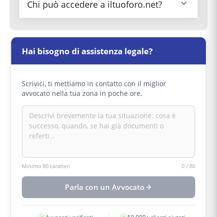
La piattaforma affronta l'imbottigliamento del
Chi può accedere a iltuoforo.net?
contenzioso permettendo ai giudici di
confrontarsi e raggiungere maggior uniformità
nelle decisioni, il che aumenta la certezza del
iltuoforo.net è accessibile a giudici, avvocati e
diritto e riduce ricorsi in appello, beneficiando
cittadini, rendendo la giurisprudenza italiana
l'intero sistema giudiziario e i cittadini.
finalmente disponibile al pubblico e
Hai bisogno di assistenza legale?
promuovendo trasparenza e conoscenza del
diritto nel Paese.
Scrivici, ti mettiamo in contatto con il miglior
avvocato nella tua zona in poche ore.
Minimo 80 caratteri
0
/
80
Parla con un Avvocato