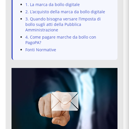
1. La marca da bollo digitale
2. L’acquisto della marca da bollo digitale
3. Quando bisogna versare l’imposta di
bollo sugli atti della Pubblica
Amministrazione
4. Come pagare marche da bollo con
PagoPA?
Fonti Normative