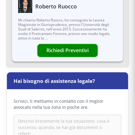
versare l'imposta di bollo in forma telematica.
Roberto
Ruocco
L'intermediario ti fornisce un codice identificativo
della marca digitale, un'impronta del documento
Mi chiamo Roberto Ruocco, ho conseguito la Laurea
e la ricevuta di pagamento da associare al
Magistrale in Giurisprudenza, presso l'Università degli
documento da inviare alla pubblica
Studi di Salerno, nell'anno 2013. Successivamente ho
amministrazione.
svolto il Praticantato Forense, presso uno studio legale,
attivo in tutta la ...
Richiedi Preventivi
Hai bisogno di assistenza legale?
Scrivici, ti mettiamo in contatto con il miglior
avvocato nella tua zona in poche ore.