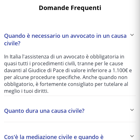
Domande Frequenti
Quando è necessario un avvocato in un causa
civile?
In Italia l'assistenza di un avvocato è obbligatoria in
quasi tutti i procedimenti civili, tranne per le cause
davanti al Giudice di Pace di valore inferiore a 1.100€ e
per alcune procedure specifiche. Anche quando non
obbligatorio, è fortemente consigliato per tutelare al
meglio i tuoi diritti.
Quanto dura una causa civile?
I tempi variano enormemente in base al tribunale e alla
complessità del caso: da 1-2 anni per le cause più
Cos'è la mediazione civile e quando è
semplici fino a 5-10 anni per quelle più articolate. Per