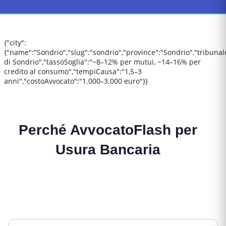
{"city":
{"name":"Sondrio","slug":"sondrio","province":"Sondrio","tribunal
di Sondrio","tassoSoglia":"~8–12% per mutui, ~14–16% per
credito al consumo","tempiCausa":"1,5–3
anni","costoAvvocato":"1.000–3.000 euro"}}
Perché AvvocatoFlash per
Usura Bancaria