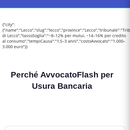
{"city":
{"name":"Lecco","slug":"lecco","province":"Lecco","tribunale":"Tri
di Lecco","tassoSoglia":"~8–12% per mutui, ~14–16% per credito
al consumo","tempiCausa":"1,5–3 anni","costoAvvocato":"1.000–
3.000 euro"}}
Perché AvvocatoFlash per
Usura Bancaria