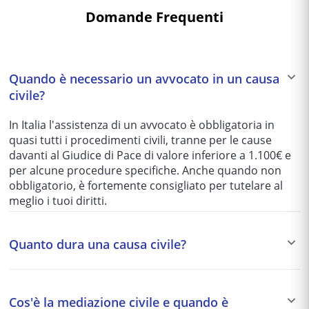
Domande Frequenti
Quando è necessario un avvocato in un causa
civile?
In Italia l'assistenza di un avvocato è obbligatoria in
quasi tutti i procedimenti civili, tranne per le cause
davanti al Giudice di Pace di valore inferiore a 1.100€ e
per alcune procedure specifiche. Anche quando non
obbligatorio, è fortemente consigliato per tutelare al
meglio i tuoi diritti.
Quanto dura una causa civile?
I tempi variano enormemente in base al tribunale e alla
complessità del caso: da 1-2 anni per le cause più
Cos'è la mediazione civile e quando è
semplici fino a 5-10 anni per quelle più articolate. Per