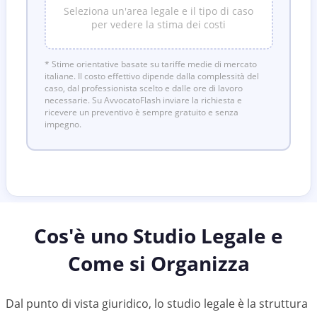
Seleziona un'area legale e il tipo di caso
per vedere la stima dei costi
* Stime orientative basate su tariffe medie di mercato
italiane. Il costo effettivo dipende dalla complessità del
caso, dal professionista scelto e dalle ore di lavoro
necessarie. Su AvvocatoFlash inviare la richiesta e
ricevere un preventivo è sempre gratuito e senza
impegno.
Cos'è uno Studio Legale e
Come si Organizza
Dal punto di vista giuridico, lo studio legale è la struttura