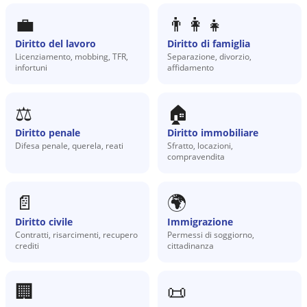
💼
👨‍👩‍👧
Diritto del lavoro
Diritto di famiglia
Licenziamento, mobbing, TFR,
Separazione, divorzio,
infortuni
affidamento
⚖️
🏠
Diritto penale
Diritto immobiliare
Difesa penale, querela, reati
Sfratto, locazioni,
compravendita
📄
🌍
Diritto civile
Immigrazione
Contratti, risarcimenti, recupero
Permessi di soggiorno,
crediti
cittadinanza
🏢
📜