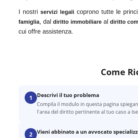
I nostri
coprono tutte le princip
servizi legali
, dal
al
famiglia
diritto immobiliare
diritto co
cui offre assistenza.
Come Ri
Descrivi il tuo problema
1
Compila il modulo in questa pagina spiegan
l'area del diritto pertinente al tuo caso a Ise
Vieni abbinato a un avvocato specializ
2