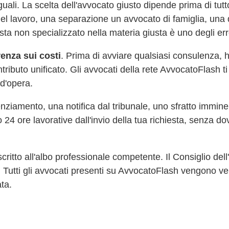
ali. La scelta dell'avvocato giusto dipende prima di tutto 
o del lavoro, una separazione un avvocato di famiglia, un
ista non specializzato nella materia giusta è uno degli err
enza sui costi
. Prima di avviare qualsiasi consulenza, h
contributo unificato. Gli avvocati della rete AvvocatoFlash
d'opera.
enziamento, una notifica dal tribunale, uno sfratto immi
24 ore lavorative dall'invio della tua richiesta, senza do
scritto all'albo professionale competente. Il Consiglio del
e. Tutti gli avvocati presenti su AvvocatoFlash vengono ver
ata.