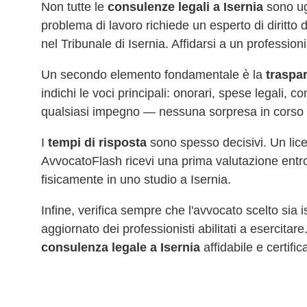
Non tutte le
consulenze legali a
Isernia
sono ugu
problema di lavoro richiede un esperto di diritt
nel Tribunale di
Isernia
. Affidarsi a un profession
Un secondo elemento fondamentale è la
traspar
indichi le voci principali: onorari, spese legali, 
qualsiasi impegno — nessuna sorpresa in corso 
I
tempi di risposta
sono spesso decisivi. Un lic
AvvocatoFlash ricevi una prima valutazione entro 
fisicamente in uno studio a
Isernia
.
Infine, verifica sempre che l'avvocato scelto sia i
aggiornato dei professionisti abilitati a esercitar
consulenza legale a
Isernia
affidabile e certific