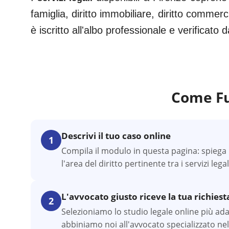
famiglia, diritto immobiliare, diritto commerc
è iscritto all'albo professionale e verificato
Come Fu
Descrivi il tuo caso online
1
Compila il modulo in questa pagina: spiega l
l'area del diritto pertinente tra i servizi lega
L'avvocato giusto riceve la tua richiest
2
Selezioniamo lo studio legale online più adatt
abbiniamo noi all'avvocato specializzato nel