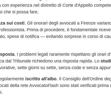
 con esperienza nel distretto di Corte d'Appello compet
si che si possa fare.
za sui costi
. Gli onorari degli avvocati a
Firenze
variano
professionista. Prima di procedere, è fondamentale riceve
cato, spese di notifica — evitando sorprese in corso di 
risposta
. I problemi legali raramente rispettano gli orari 
fica dal Tribunale richiedono una risposta rapida. Lo
stud
vorative, sette giorni su sette, senza code e senza appu
 regolarmente
iscritto all'albo
. Il Consiglio dell'Ordine de
vvocati della rete AvvocatoFlash sono stati verificati prima 
i.