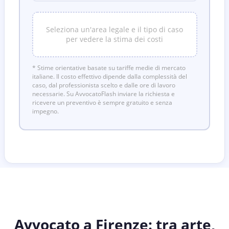
Seleziona un'area legale e il tipo di caso
per vedere la stima dei costi
* Stime orientative basate su tariffe medie di mercato
italiane. Il costo effettivo dipende dalla complessità del
caso, dal professionista scelto e dalle ore di lavoro
necessarie. Su AvvocatoFlash inviare la richiesta e
ricevere un preventivo è sempre gratuito e senza
impegno.
Avvocato a Firenze: tra arte,