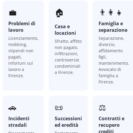
💼
🏠
👨‍👩‍👧
Problemi di
Famiglia e
Casa e
lavoro
separazione
locazioni
Licenziamento,
Separazione,
Sfratto, affitto
mobbing,
divorzio,
non pagato,
stipendi non
affidamento
infiltrazioni,
pagati,
figli,
controversie
infortuni sul
mantenimento.
condominiali
lavoro a
Avvocato di
a Firenze.
Firenze.
famiglia a
Firenze.
🚗
📜
⚖️
Incidenti
Successioni
Contratti e
stradali
ed eredità
recupero
crediti