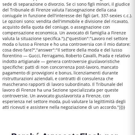
sede di separazione o divorzio. Se ci sono figli minori, il giudice
del Tribunale di Firenze valuta l'assegnazione della casa
coniugale in funzione dell'interesse dei figli (art. 337-sexies c.c.).
Le opzioni sono: vendita dell'immobile e divisione del ricavato,
acquisto della quota del coniuge, o assegnazione con
compensazione economica. Un avvocato di famiglia a Firenze
valuta la situazione specifica."},{"question":"Lavoro nel settore
moda o lusso a Firenze e ho una controversia con il mio datore:
cosa devo fare?","answer":"Il settore della moda e del lusso
fiorentino — Gucci, Ferragamo, Roberto Cavalli, Prada e relativo
indotto artigianale — genera controversie giuslavoristiche
specifiche: patti di non concorrenza post-lavoro, mancato
pagamento di provvigioni e bonus, licenziamenti durante
ristrutturazioni aziendali, e contratti di consulenza che
mascherano rapporti di lavoro subordinato. Il Tribunale del
lavoro di Firenze ha una Sezione specializzata per queste
controversie. Un avvocato giuslavorista a Firenze, con
esperienza nel settore moda, può valutare la legittimità degli
atti ricevuti e assistere nella negoziazione di un accordo."}]}}