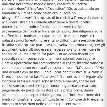
marchio nel settore moda e lusso, contratti di licenza,
contraffazione"}],"cityFaqs":[{"question":"Sto acquistando un
immobile a Firenze come straniero: di cosa ho
bisogno?","answer":"L'acquisto di immobili a Firenze da parte di
acquirenti stranieri richiede attenzione a diversi profili:
ottenimento del codice fiscale italiano, verifica della
provenienza dei fondi ai fini antiriciclaggio, due diligence sulla
conformità urbanistica e catastale dell'immobile (spesso i
palazzi storici fiorentini presentano difformità), e gestione della
fiscalità sull'acquisto (IMU, TASI, agevolazioni prima casa). Per gli
acquirenti extra-UE può essere necessario anche verificare le
condizioni di reciprocità tra paesi. Un avvocato fiorentino
specializzato in compravendite internazionali può seguire
l'intera operazione dal compromesso al rogito, interfacciandosi
con il notaio e con eventuali consulenti fiscali."},{"question":"Ho
una disputa con un inquilino di locazione turistica su Airbnb a
Firenze: cosa posso fare?","answer":"Le controversie legate alle
locazioni brevi a Firenze sono in forte aumento, specie nel
centro storico. I problemi più comuni riguardano: mancato
pagamento da parte del gestore della piattaforma, danni
all'immobile non coperti dalle garanzie Airbnb, violazione dei
limiti comunali alle locazioni turistiche (il Comune di Firenze ha
introdotto restrizioni nelle zone ZTL), e controversie