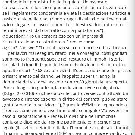
condominiali per disturbo della quiete. Un avvocato
specializzato in locazioni può analizzare il contratto, verificare
se il regolamento condominiale vieta la destinazione turistica e
assistere sia nella risoluzione stragiudiziale che nell'eventuale
azione legale. In caso di danni, la richiesta va inoltrata entro i
termini previsti dal contratto con la piattaforma."},
{"question":"Ho un contenzioso con un'impresa di
ristrutturazione o costruttore a Firenze: come
agisco?","answer":"Le controversie con imprese edili a Firenze
— per lavori mal eseguiti, ritardi nella consegna, costi gonfiati —
sono molto frequenti, specie nel restauro di immobili storici
vincolati. I rimedi disponibili sono: risoluzione del contratto di
appalto ex art. 1668 c.c. per vizi dell'opera, riduzione del prezzo,
o risarcimento del danno. Se l'appalto supera 1 anno, la
denuncia dei vizi deve avvenire entro 60 giorni dalla scoperta.
Prima di agire in giudizio, la mediazione civile obbligatoria
(D.Lgs. 28/2010) è richiesta per le controversie contrattuali. Un
avvocato a Firenze esperto in diritto dei contratti può valutare
gratuitamente la posizione."},{"question":"Mi sto separando a
Firenze: come viene diviso l'immobile coniugale?","answer":"In
caso di separazione a Firenze, la divisione dell'immobile
coniugale dipende dal regime patrimoniale: in comunione
legale (il regime default in Italia), l'immobile acquistato durante
il matrimonio appartiene al 50% a ciascun coniuge e va diviso in