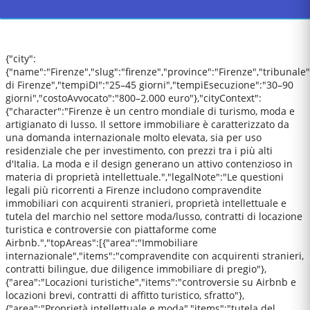
{"city":
{"name":"Firenze","slug":"firenze","province":"Firenze","tribunale
di Firenze","tempiDI":"25–45 giorni","tempiEsecuzione":"30–90
giorni","costoAvvocato":"800–2.000 euro"},"cityContext":
{"character":"Firenze è un centro mondiale di turismo, moda e
artigianato di lusso. Il settore immobiliare è caratterizzato da
una domanda internazionale molto elevata, sia per uso
residenziale che per investimento, con prezzi tra i più alti
d'Italia. La moda e il design generano un attivo contenzioso in
materia di proprietà intellettuale.","legalNote":"Le questioni
legali più ricorrenti a Firenze includono compravendite
immobiliari con acquirenti stranieri, proprietà intellettuale e
tutela del marchio nel settore moda/lusso, contratti di locazione
turistica e controversie con piattaforme come
Airbnb.","topAreas":[{"area":"Immobiliare
internazionale","items":"compravendite con acquirenti stranieri,
contratti bilingue, due diligence immobiliare di pregio"},
{"area":"Locazioni turistiche","items":"controversie su Airbnb e
locazioni brevi, contratti di affitto turistico, sfratto"},
{"area":"Proprietà intellettuale e moda","items":"tutela del