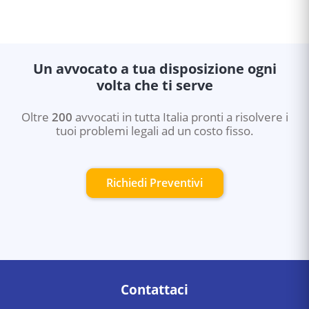
civile, negoziazione assistita (accordo tra avvocati delle
parti), arbitrato (decisione vincolante di un arbitro
privato). Questi strumenti sono più rapidi e meno
costosi del processo ordinario.
Un avvocato a tua disposizione ogni
volta che ti serve
Oltre
200
avvocati in tutta Italia pronti a risolvere i
tuoi problemi legali ad un costo fisso.
Richiedi Preventivi
Contattaci