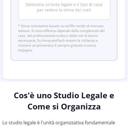
Seleziona un'area legale e il tipo di caso
per vedere la stima dei costi
* Stime orientative basate su tariffe medie di mercato
italiane. Il costo effettivo dipende dalla complessità del
caso, dal professionista scelto e dalle ore di lavoro
necessarie. Su AvvocatoFlash inviare la richiesta e
ricevere un preventivo è sempre gratuito e senza
impegno.
Cos'è uno Studio Legale e
Come si Organizza
Lo studio legale è l'unità organizzativa fondamentale