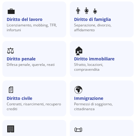
💼
👨‍👩‍👧
Diritto del lavoro
Diritto di famiglia
Licenziamento, mobbing, TFR,
Separazione, divorzio,
infortuni
affidamento
⚖️
🏠
Diritto penale
Diritto immobiliare
Difesa penale, querela, reati
Sfratto, locazioni,
compravendita
📄
🌍
Diritto civile
Immigrazione
Contratti, risarcimenti, recupero
Permessi di soggiorno,
crediti
cittadinanza
🏢
📜