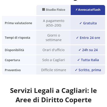
🏢 Studio Fisico
⚡ AvvocatoFlash
A pagamento
✓
Gratuita
Prima valutazione
(€50–200)
Giorni o
✓
Entro 24 ore
Tempi di risposta
settimane
Orari d'ufficio
✓
24h su 24
Disponibilità
Solo a Cagliari
✓
Tutta Italia
Copertura
Difficile stimare
✓
Scritto, prima
Preventivo
Servizi Legali a
Cagliari
: le
Aree di Diritto Coperte