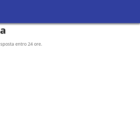
Richiedi Preventivi
Sei un avvocato?
za
isposta entro 24 ore.