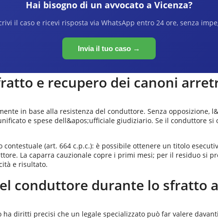
Hai bisogno di un avvocato a
Vicenza
?
rivi il caso e ricevi risposta via WhatsApp entro 24 ore, senza imp
Invia il tuo caso →
fratto e recupero dei canoni arret
almente in base alla resistenza del conduttore. Senza opposizione, l
unificato e spese dell&apos;ufficiale giudiziario. Se il conduttore s
o contestuale (art. 664 c.p.c.): è possibile ottenere un titolo esecut
ttore. La caparra cauzionale copre i primi mesi; per il residuo si 
tà e risultato.
el conduttore durante lo sfratto 
a diritti precisi che un legale specializzato può far valere davanti