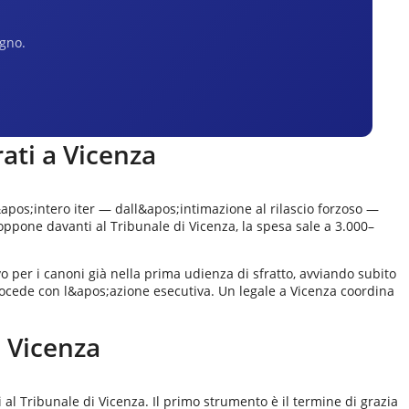
egno.
rati a
Vicenza
&apos;intero iter — dall&apos;intimazione al rilascio forzoso —
i oppone davanti al Tribunale di Vicenza, la spesa sale a 3.000–
ivo per i canoni già nella prima udienza di sfratto, avviando subito
procede con l&apos;azione esecutiva. Un legale a Vicenza coordina
a
Vicenza
 al Tribunale di Vicenza. Il primo strumento è il termine di grazia