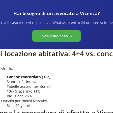
Hai bisogno di un avvocato a
Vicenza
?
rivi il caso e ricevi risposta via WhatsApp entro 24 ore, senza imp
Invia il tuo caso →
di locazione abitativa: 4+4 vs. con
 sfratto.
Canone concordato (3+2)
3 anni + 2 rinnovo
Tabelle accordi territoriali
10% (risparmio 11%)
Riduzione 25%
1998)
Solo per motivi tassativi
Sì — 90 giorni
na la procedura di sfratto a
Vice