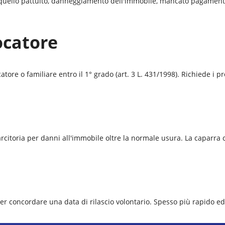
a quello pattuito, danneggiamento dell'immobile, mancato pagamento 
ocatore
ore o familiare entro il 1° grado (art. 3 L. 431/1998). Richiede i pre
isarcitoria per danni all'immobile oltre la normale usura. La caparr
per concordare una data di rilascio volontario. Spesso più rapido e