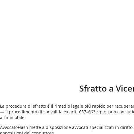
Sfratto a
Vice
La procedura di sfratto è il rimedio legale più rapido per recuper
— il procedimento di convalida ex artt. 657–663 c.p.c. può conclu
all'immobile.
AvvocatoFlash mette a disposizione avvocati specializzati in diritto d
opposizioni del conduttore.