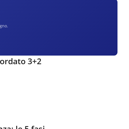
egno.
cordato 3+2
nza
: le 5 fasi