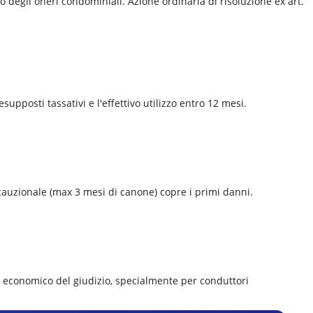
degli oneri condominiali. Azione ordinaria di risoluzione ex art.
supposti tassativi e l'effettivo utilizzo entro 12 mesi.
a cauzionale (max 3 mesi di canone) copre i primi danni.
d economico del giudizio, specialmente per conduttori