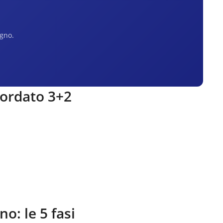
egno.
cordato 3+2
ano
: le 5 fasi