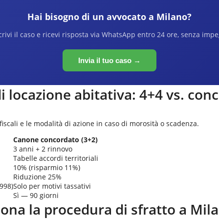
Hai bisogno di un avvocato a
Milano
?
rivi il caso e ricevi risposta via WhatsApp entro 24 ore, senza imp
Invia il tuo caso →
di locazione abitativa: 4+4 vs. con
 fiscali e le modalità di azione in caso di morosità o scadenza.
Canone concordato (3+2)
3 anni + 2 rinnovo
Tabelle accordi territoriali
10% (risparmio 11%)
Riduzione 25%
1998)
Solo per motivi tassativi
Sì — 90 giorni
ona la procedura di sfratto a
Mil