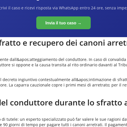
rivi il caso e ricevi risposta via WhatsApp entro 24 ore, senza imp
Invia il tuo caso →
sfratto e recupero dei canoni arret
te dall&apos;atteggiamento del conduttore. In caso di convalida se
onduttore si oppone e la causa transita al rito ordinario davanti al T
 il decreto ingiuntivo contestualmente all&apos;intimazione di sfratt
ore. La caparra cauzionale copre i primi mesi di arretrato; per il r
del conduttore durante lo sfratto 
di tutele: un esperto specializzato può far valere le sue ragioni da
e 90 giorni di tempo per pagare tutti i canoni arretrati. Il pagamen