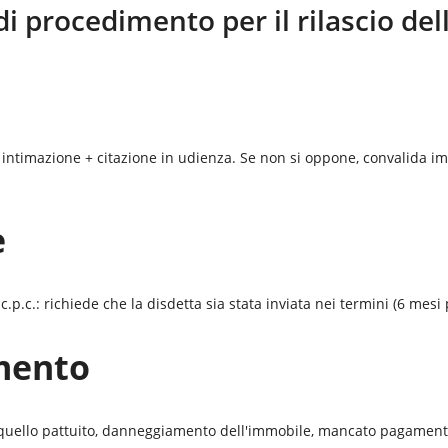
di procedimento per il rilascio de
 intimazione + citazione in udienza. Se non si oppone, convalida im
e
p.c.: richiede che la disdetta sia stata inviata nei termini (6 mesi 
mento
a quello pattuito, danneggiamento dell'immobile, mancato pagamento 