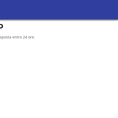
Richiedi Preventivi
Sei un avvocato?
o
sposta entro 24 ore.