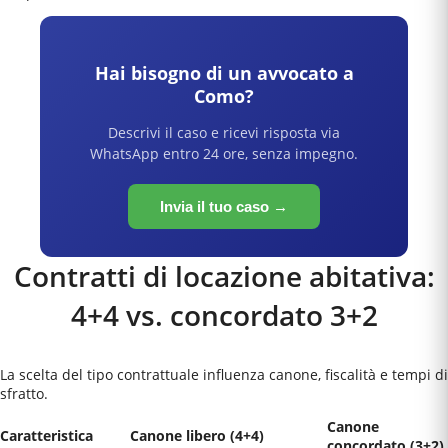
Hai bisogno di un avvocato a
Como
?
Descrivi il caso e ricevi risposta via
WhatsApp entro 24 ore, senza impegno.
Invia il tuo caso →
Contratti di locazione abitativa:
4+4 vs. concordato 3+2
La scelta del tipo contrattuale influenza canone, fiscalità e tempi di
sfratto.
Canone
Caratteristica
Canone libero (4+4)
concordato (3+2)