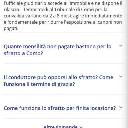
l'ufficiale giudiziario accede all'immobile e ne dispone il
rilascio. I tempi medi al Tribunale di Como per la
convalida variano da 2 a 8 mesi: agire immediatamente
è fondamentale per ridurre l'esposizione ai canoni non
pagati.
Quante mensilità non pagate bastano per lo
sfratto a Como?
Tecnicamente, per le locazioni abitative e commerciali
non esiste un numero minimo di mensilità insolute:
Il conduttore può opporsi allo sfratto? Come
l'art. 5 L. 392/1978 qualifica come grave inadempimento
funziona il termine di grazia?
il mancato pagamento di importi superiori a due
mensilità. In pratica i locatori avviano il procedimento
Esistono due forme principali di opposizione a uno
dopo 2–3 mesi di arretrato, per ragioni di costo-
sfratto. L'
opposizione contestativa
trasforma il
efficacia e dopo tentativi stragiudiziali. Per i contratti
Come funziona lo sfratto per finita locazione?
procedimento sommario in giudizio ordinario: il
commerciali non è richiesta diffida preventiva. Il
conduttore può opporsi eccependo i pagamenti già
pagamento integrale dell'arretrato prima dell'udienza
Lo sfratto per finita locazione (art. 657 c.p.c.) è il rimedio
effettuati, l'inadempimento del locatore alle riparazioni
estingue la procedura. Un consulente a Como individua
con cui il locatore intima al conduttore di lasciare
altre domande
(art. 1576 c.c.), vizi del contratto o la sua mancata