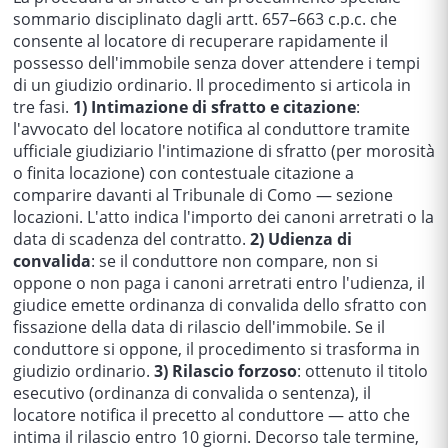
sommario disciplinato dagli artt. 657–663 c.p.c. che
consente al locatore di recuperare rapidamente il
possesso dell'immobile senza dover attendere i tempi
di un giudizio ordinario. Il procedimento si articola in
tre fasi.
1) Intimazione di sfratto e citazione
:
l'avvocato del locatore notifica al conduttore tramite
ufficiale giudiziario l'intimazione di sfratto (per morosità
o finita locazione) con contestuale citazione a
comparire davanti al Tribunale di Como — sezione
locazioni. L'atto indica l'importo dei canoni arretrati o la
data di scadenza del contratto.
2) Udienza di
convalida
: se il conduttore non compare, non si
oppone o non paga i canoni arretrati entro l'udienza, il
giudice emette ordinanza di convalida dello sfratto con
fissazione della data di rilascio dell'immobile. Se il
conduttore si oppone, il procedimento si trasforma in
giudizio ordinario.
3) Rilascio forzoso
: ottenuto il titolo
esecutivo (ordinanza di convalida o sentenza), il
locatore notifica il precetto al conduttore — atto che
intima il rilascio entro 10 giorni. Decorso tale termine,