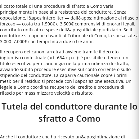
Il costo totale di una procedura di sfratto a Como varia
principalmente in base alla resistenza del conduttore. Senza
opposizione, l&apos;intero iter — dall&apos;intimazione al rilascio
forzoso — costa tra 1.500€ e 3.500€ comprensivi di onorari legali,
contributo unificato e spese dell&apos;ufficiale giudiziario. Se il
conduttore si oppone davanti al Tribunale di Como, la spesa sale a
3.000–7.000€ con tempi fino a due o tre anni.
Il recupero dei canoni arretrati avviene tramite il decreto
ingiuntivo contestuale (art. 664 c.p.c.): è possibile ottenere un
titolo esecutivo per i canoni già nella prima udienza di sfratto,
avviando subito procedure esecutive sul conto corrente o sullo
stipendio del conduttore. La caparra cauzionale copre i primi
mesi; per il residuo si procede con l&apos;azione esecutiva. Un
legale a Como coordina recupero del credito e procedura di
rilascio per massimizzare velocità e risultato.
Tutela del conduttore durante lo
sfratto a
Como
Anche il conduttore che ha ricevuto un&apos;intimazione di