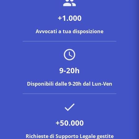
locatore è obbligato a versare al conduttore un
indennizzo (art. 3 co. 3 L. 431/1998). Un avvocato a
+1.000
Como verifica la validità della disdetta e i presupposti
per l'azione.
Avvocati a tua disposizione
9-20h
Disponibili dalle 9-20h dal Lun-Ven
+50.000
Richieste di Supporto Legale gestite