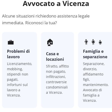
Avvocato a
Vicenza
Alcune situazioni richiedono assistenza legale
immediata. Riconosci la tua?
💼
🏠
👨‍👩‍👧
Problemi di
Famiglia e
Casa e
lavoro
separazione
locazioni
Licenziamento,
Separazione,
Sfratto, affitto
mobbing,
divorzio,
non pagato,
stipendi non
affidamento
infiltrazioni,
pagati,
figli,
controversie
infortuni sul
mantenimento.
condominiali
lavoro a
Avvocato di
a Vicenza.
Vicenza.
famiglia a
Vicenza.