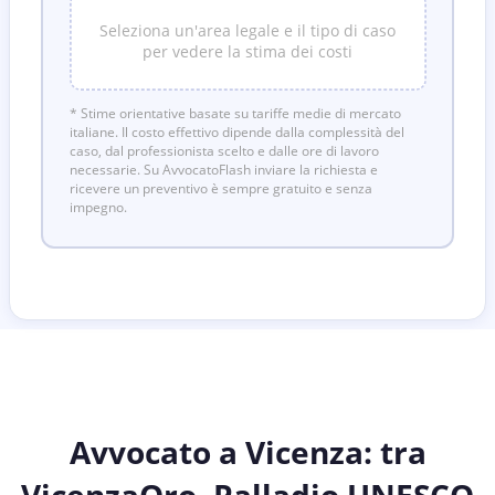
Seleziona un'area legale e il tipo di caso
per vedere la stima dei costi
* Stime orientative basate su tariffe medie di mercato
italiane. Il costo effettivo dipende dalla complessità del
caso, dal professionista scelto e dalle ore di lavoro
necessarie. Su AvvocatoFlash inviare la richiesta e
ricevere un preventivo è sempre gratuito e senza
impegno.
Avvocato a Vicenza: tra