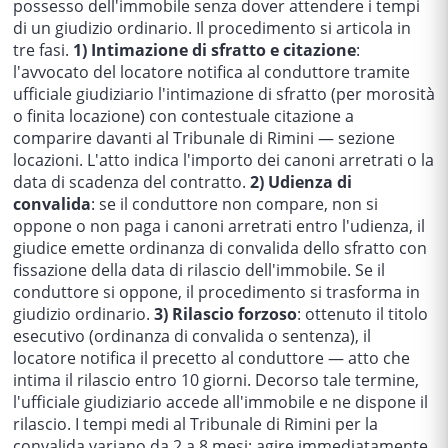
possesso dell'immobile senza dover attendere i tempi
di un giudizio ordinario. Il procedimento si articola in
tre fasi.
1) Intimazione di sfratto e citazione
:
l'avvocato del locatore notifica al conduttore tramite
ufficiale giudiziario l'intimazione di sfratto (per morosità
o finita locazione) con contestuale citazione a
comparire davanti al Tribunale di Rimini — sezione
locazioni. L'atto indica l'importo dei canoni arretrati o la
data di scadenza del contratto.
2) Udienza di
convalida
: se il conduttore non compare, non si
oppone o non paga i canoni arretrati entro l'udienza, il
giudice emette ordinanza di convalida dello sfratto con
fissazione della data di rilascio dell'immobile. Se il
conduttore si oppone, il procedimento si trasforma in
giudizio ordinario.
3) Rilascio forzoso
: ottenuto il titolo
esecutivo (ordinanza di convalida o sentenza), il
locatore notifica il precetto al conduttore — atto che
intima il rilascio entro 10 giorni. Decorso tale termine,
l'ufficiale giudiziario accede all'immobile e ne dispone il
rilascio. I tempi medi al Tribunale di Rimini per la
convalida variano da 2 a 8 mesi: agire immediatamente