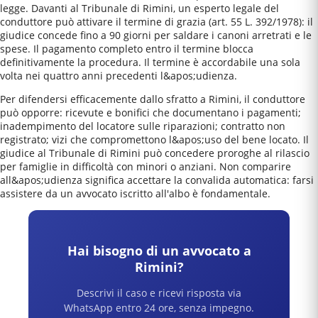
legge. Davanti al Tribunale di Rimini, un esperto legale del
conduttore può attivare il termine di grazia (art. 55 L. 392/1978): il
giudice concede fino a 90 giorni per saldare i canoni arretrati e le
spese. Il pagamento completo entro il termine blocca
definitivamente la procedura. Il termine è accordabile una sola
volta nei quattro anni precedenti l&apos;udienza.
Per difendersi efficacemente dallo sfratto a Rimini, il conduttore
può opporre: ricevute e bonifici che documentano i pagamenti;
inadempimento del locatore sulle riparazioni; contratto non
registrato; vizi che compromettono l&apos;uso del bene locato. Il
giudice al Tribunale di Rimini può concedere proroghe al rilascio
per famiglie in difficoltà con minori o anziani. Non comparire
all&apos;udienza significa accettare la convalida automatica: farsi
assistere da un avvocato iscritto all'albo è fondamentale.
Hai bisogno di un avvocato a
Rimini
?
Descrivi il caso e ricevi risposta via
WhatsApp entro 24 ore, senza impegno.