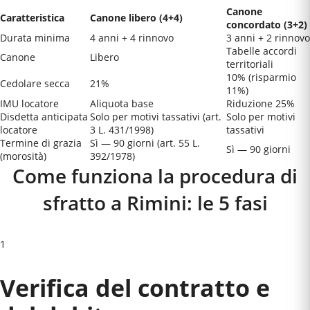
Canone
Caratteristica
Canone libero (4+4)
concordato (3+2)
Durata minima
4 anni + 4 rinnovo
3 anni + 2 rinnovo
Tabelle accordi
Canone
Libero
territoriali
10% (risparmio
Cedolare secca
21%
11%)
IMU locatore
Aliquota base
Riduzione 25%
Disdetta anticipata
Solo per motivi tassativi (art.
Solo per motivi
locatore
3 L. 431/1998)
tassativi
Termine di grazia
Sì — 90 giorni (art. 55 L.
Sì — 90 giorni
(morosità)
392/1978)
Come funziona la procedura di
sfratto a
Rimini
: le 5 fasi
1
Verifica del contratto e