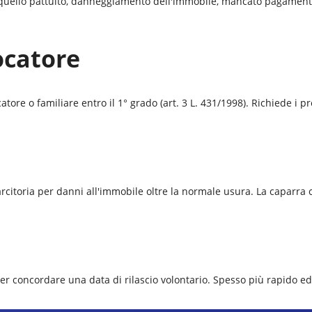
a quello pattuito, danneggiamento dell'immobile, mancato pagamento 
ocatore
ore o familiare entro il 1° grado (art. 3 L. 431/1998). Richiede i pre
isarcitoria per danni all'immobile oltre la normale usura. La caparr
per concordare una data di rilascio volontario. Spesso più rapido e