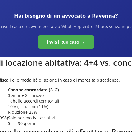
Hai bisogno di un avvocato a
Ravenna
?
rivi il caso e ricevi risposta via WhatsApp entro 24 ore, senza imp
Invia il tuo caso →
di locazione abitativa: 4+4 vs. con
 fiscali e le modalità di azione in caso di morosità o scadenza.
Canone concordato (3+2)
3 anni + 2 rinnovo
Tabelle accordi territoriali
10% (risparmio 11%)
Riduzione 25%
1998)
Solo per motivi tassativi
Sì — 90 giorni
na la procedura di sfratto a
Rave