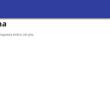
Richiedi Preventivi
Sei un avvocato?
na
isposta entro 24 ore.