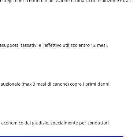
degli oneri condominiali. Azione ordinaria di risoluzione ex art.
supposti tassativi e l'effettivo utilizzo entro 12 mesi.
a cauzionale (max 3 mesi di canone) copre i primi danni.
d economico del giudizio, specialmente per conduttori