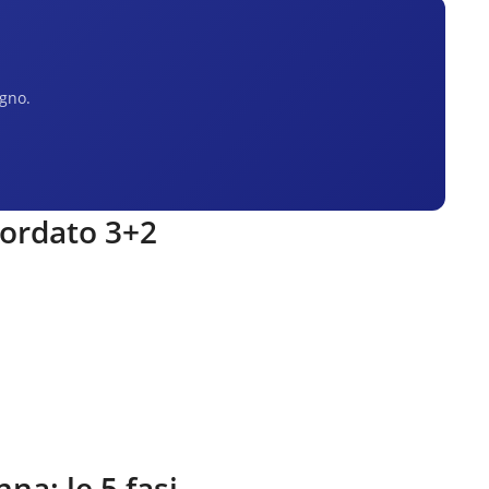
egno.
cordato 3+2
nna
: le 5 fasi