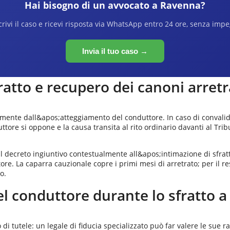
Hai bisogno di un avvocato a
Ravenna
?
rivi il caso e ricevi risposta via WhatsApp entro 24 ore, senza imp
Invia il tuo caso →
fratto e recupero dei canoni arretr
nte dall&apos;atteggiamento del conduttore. In caso di convalida s
onduttore si oppone e la causa transita al rito ordinario davanti al T
 il decreto ingiuntivo contestualmente all&apos;intimazione di sfratt
ore. La caparra cauzionale copre i primi mesi di arretrato; per il re
o.
el conduttore durante lo sfratto 
di tutele: un legale di fiducia specializzato può far valere le sue r