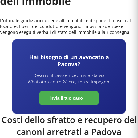
dell'immobile
L'ufficiale giudiziario accede all'immobile e dispone il rilascio al
locatore. I beni del conduttore vengono rimossi a sue spese.
Vengono eseguiti verbali di stato dell'immobile alla riconsegna.
Hai bisogno di un avvocato a
Padova
?
Descrivi il caso e ricevi risposta via
WhatsApp entro 24 ore, senza impegno.
Invia il tuo caso →
Costi dello sfratto e recupero dei
canoni arretrati a
Padova