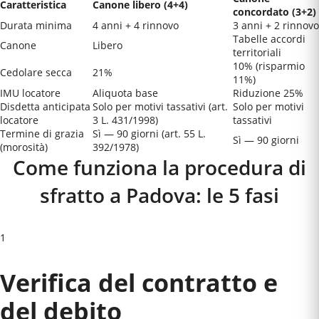
Caratteristica
Canone libero (4+4)
concordato (3+2)
Durata minima
4 anni + 4 rinnovo
3 anni + 2 rinnovo
Tabelle accordi
Canone
Libero
territoriali
10% (risparmio
Cedolare secca
21%
11%)
IMU locatore
Aliquota base
Riduzione 25%
Disdetta anticipata
Solo per motivi tassativi (art.
Solo per motivi
locatore
3 L. 431/1998)
tassativi
Termine di grazia
Sì — 90 giorni (art. 55 L.
Sì — 90 giorni
(morosità)
392/1978)
Come funziona la procedura di
sfratto a
Padova
: le 5 fasi
1
Verifica del contratto e
del debito