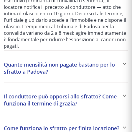
esecutivo (ordinanza di convalida o sentenza), il
locatore notifica il precetto al conduttore — atto che
intima il rilascio entro 10 giorni. Decorso tale termine,
l'ufficiale giudiziario accede all'immobile e ne dispone il
rilascio. I tempi medi al Tribunale di Padova per la
convalida variano da 2 a 8 mesi: agire immediatamente
è fondamentale per ridurre l'esposizione ai canoni non
pagati.
Quante mensilità non pagate bastano per lo
sfratto a Padova?
Tecnicamente, per le locazioni abitative e commerciali
non esiste un numero minimo di mensilità insolute:
Il conduttore può opporsi allo sfratto? Come
l'art. 5 L. 392/1978 qualifica come grave inadempimento
funziona il termine di grazia?
il mancato pagamento di importi superiori a due
mensilità. In pratica i locatori avviano il procedimento
Sì, il conduttore può opporsi allo sfratto in due modi.
dopo 2–3 mesi di arretrato, per ragioni di costo-
Opposizione contestativa
: il conduttore si presenta
efficacia e dopo tentativi stragiudiziali. Per i contratti
Come funziona lo sfratto per finita locazione?
all'udienza di convalida e contesta il diritto del locatore
commerciali non è richiesta diffida preventiva. Il