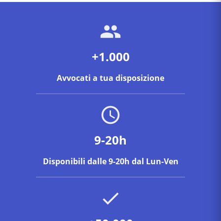
avviare il procedimento al Tribunale di Padova.
caso di inadempimento. Un avvocato a Padova verifica
se il conduttore ha i requisiti per il termine di grazia e
come impostare la difesa.
+1.000
Avvocati a tua disposizione
9-20h
Disponibili dalle 9-20h dal Lun-Ven