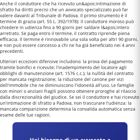
Anche il conduttore che ha ricevuto un&apos;intimazione di
sfratto ha diritti precisi che un avvocato specializzato può far
valere davanti al Tribunale di Padova. Il primo strumento è il
termine di grazia (art. 55 L. 392/1978): il conduttore moroso può
chiedere in udienza fino a 90 giorni per saldare l&apos;intero
arretrato. Se paga entro il termine, il contratto riprende piena
efficacia. Il termine è rinnovabile una sola volta per altri 90 giorni,
e non può essere concesso a chi ne ha già beneficiato nei 4 anni
precedenti.
Ulteriori eccezioni difensive includono: la prova del pagamento
tramite bonifici e ricevute; l'inadempimento del locatore agli
obblighi di manutenzione (art. 1576 c.c.); la nullità del contratto
per mancata registrazione; la riduzione del canone per vizi
dell'immobile che ne diminuiscono l'idoneità all'uso. Le famiglie
con minori o anziani fragili possono ottenere proroghe al rilascio
dalla discrezionalità del giudice. Se sei il conduttore e hai ricevuto
un'intimazione di sfratto a Padova, non trascurare l'udienza: la
mancata comparizione determina la convalida automatica senza
esame delle tue ragioni.