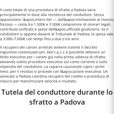
Il costo totale di una procedura di sfratto a Padova varia
principalmente in base alla resistenza del conduttore. Senza
opposizione, l&apos;intero iter — dall&apos;intimazione al rilascio
forzoso — costa tra 1.500€ e 3.500€ comprensivi di onorari legali,
contributo unificato e spese dell&apos;ufficiale giudiziario. Se il
conduttore si oppone davanti al Tribunale di Padova, la spesa sale
a 3.000–7.000€ con tempi fino a due o tre anni.
Il recupero dei canoni arretrati avviene tramite il decreto
ingiuntivo contestuale (art. 664 c.p.c.): è possibile ottenere un
titolo esecutivo per i canoni già nella prima udienza di sfratto,
avviando subito procedure esecutive sul conto corrente o sullo
stipendio del conduttore. La caparra cauzionale copre i primi
mesi; per il residuo si procede con l&apos;azione esecutiva. Un
avvocato a Padova coordina recupero del credito e procedura di
rilascio per massimizzare velocità e risultato.
Tutela del conduttore durante lo
sfratto a
Padova