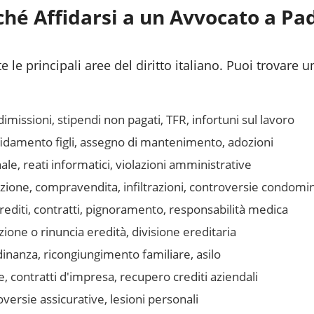
ché Affidarsi a un Avvocato a
Pa
 le principali aree del diritto italiano. Puoi trovare u
issioni, stipendi non pagati, TFR, infortuni sul lavoro
fidamento figli, assegno di mantenimento, adozioni
le, reati informatici, violazioni amministrative
azione, compravendita, infiltrazioni, controversie condomin
editi, contratti, pignoramento, responsabilità medica
one o rinuncia eredità, divisione ereditaria
inanza, ricongiungimento familiare, asilo
, contratti d'impresa, recupero crediti aziendali
ersie assicurative, lesioni personali