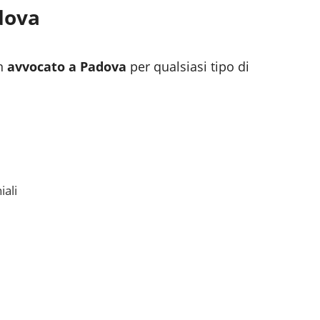
dova
n
avvocato a
Padova
per qualsiasi tipo di
iali