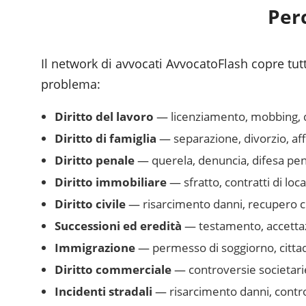
Per
Il network di avvocati AvvocatoFlash copre tutte
problema:
Diritto del lavoro
— licenziamento, mobbing, dim
Diritto di famiglia
— separazione, divorzio, af
Diritto penale
— querela, denuncia, difesa pena
Diritto immobiliare
— sfratto, contratti di loc
Diritto civile
— risarcimento danni, recupero cr
Successioni ed eredità
— testamento, accettazi
Immigrazione
— permesso di soggiorno, cittad
Diritto commerciale
— controversie societarie
Incidenti stradali
— risarcimento danni, controv