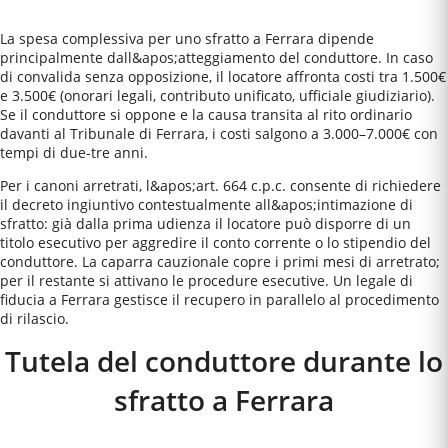
La spesa complessiva per uno sfratto a Ferrara dipende
principalmente dall&apos;atteggiamento del conduttore. In caso
di convalida senza opposizione, il locatore affronta costi tra 1.500€
e 3.500€ (onorari legali, contributo unificato, ufficiale giudiziario).
Se il conduttore si oppone e la causa transita al rito ordinario
davanti al Tribunale di Ferrara, i costi salgono a 3.000–7.000€ con
tempi di due-tre anni.
Per i canoni arretrati, l&apos;art. 664 c.p.c. consente di richiedere
il decreto ingiuntivo contestualmente all&apos;intimazione di
sfratto: già dalla prima udienza il locatore può disporre di un
titolo esecutivo per aggredire il conto corrente o lo stipendio del
conduttore. La caparra cauzionale copre i primi mesi di arretrato;
per il restante si attivano le procedure esecutive. Un legale di
fiducia a Ferrara gestisce il recupero in parallelo al procedimento
di rilascio.
Tutela del conduttore durante lo
sfratto a
Ferrara