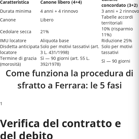
Caratteristica
Canone libero (4+4)
concordato (3+2)
Durata minima
4 anni + 4 rinnovo
3 anni + 2 rinnovo
Tabelle accordi
Canone
Libero
territoriali
10% (risparmio
Cedolare secca
21%
11%)
IMU locatore
Aliquota base
Riduzione 25%
Disdetta anticipata
Solo per motivi tassativi (art.
Solo per motivi
locatore
3 L. 431/1998)
tassativi
Termine di grazia
Sì — 90 giorni (art. 55 L.
Sì — 90 giorni
(morosità)
392/1978)
Come funziona la procedura di
sfratto a
Ferrara
: le 5 fasi
1
Verifica del contratto e
del debito