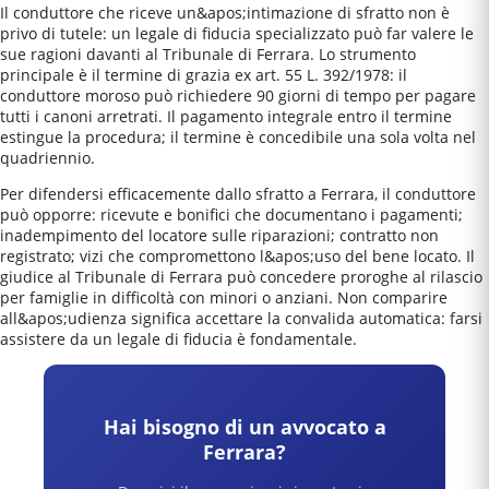
Il conduttore che riceve un&apos;intimazione di sfratto non è
privo di tutele: un legale di fiducia specializzato può far valere le
sue ragioni davanti al Tribunale di Ferrara. Lo strumento
principale è il termine di grazia ex art. 55 L. 392/1978: il
conduttore moroso può richiedere 90 giorni di tempo per pagare
tutti i canoni arretrati. Il pagamento integrale entro il termine
estingue la procedura; il termine è concedibile una sola volta nel
quadriennio.
Per difendersi efficacemente dallo sfratto a Ferrara, il conduttore
può opporre: ricevute e bonifici che documentano i pagamenti;
inadempimento del locatore sulle riparazioni; contratto non
registrato; vizi che compromettono l&apos;uso del bene locato. Il
giudice al Tribunale di Ferrara può concedere proroghe al rilascio
per famiglie in difficoltà con minori o anziani. Non comparire
all&apos;udienza significa accettare la convalida automatica: farsi
assistere da un legale di fiducia è fondamentale.
Hai bisogno di un avvocato a
Ferrara
?