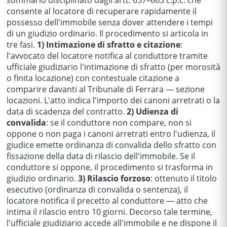
sommario disciplinato dagli artt. 657–663 c.p.c. che
consente al locatore di recuperare rapidamente il
possesso dell'immobile senza dover attendere i tempi
di un giudizio ordinario. Il procedimento si articola in
tre fasi.
1) Intimazione di sfratto e citazione
:
l'avvocato del locatore notifica al conduttore tramite
ufficiale giudiziario l'intimazione di sfratto (per morosità
o finita locazione) con contestuale citazione a
comparire davanti al Tribunale di Ferrara — sezione
locazioni. L'atto indica l'importo dei canoni arretrati o la
data di scadenza del contratto.
2) Udienza di
convalida
: se il conduttore non compare, non si
oppone o non paga i canoni arretrati entro l'udienza, il
giudice emette ordinanza di convalida dello sfratto con
fissazione della data di rilascio dell'immobile. Se il
conduttore si oppone, il procedimento si trasforma in
giudizio ordinario.
3) Rilascio forzoso
: ottenuto il titolo
esecutivo (ordinanza di convalida o sentenza), il
locatore notifica il precetto al conduttore — atto che
intima il rilascio entro 10 giorni. Decorso tale termine,
l'ufficiale giudiziario accede all'immobile e ne dispone il