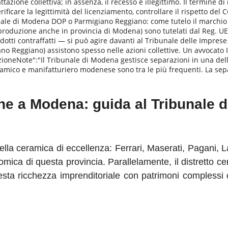
trattazione collettiva; in assenza, il recesso è illegittimo. Il termine
ficare la legittimità del licenziamento, controllare il rispetto del 
nale di Modena DOP o Parmigiano Reggiano: come tutelo il marchio 
oduzione anche in provincia di Modena) sono tutelati dal Reg. UE 
otti contraffatti — si può agire davanti al Tribunale delle Imprese d
no Reggiano) assistono spesso nelle azioni collettive. Un avvocato I
razioneNote":"Il Tribunale di Modena gestisce separazioni in una de
ceramico e manifatturiero modenese sono tra le più frequenti. La se
ne a Modena: guida al Tribunale 
della ceramica di eccellenza: Ferrari, Maserati, Pagani, 
nomica di questa provincia. Parallelamente, il distretto
esta ricchezza imprenditoriale con patrimoni complessi