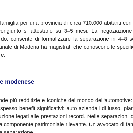
amiglia per una provincia di circa 710.000 abitanti con u
ongiunto si attestano su 3–5 mesi. La negoziazione a
ordo, consente di formalizzare la separazione in 4–8 
bunale di Modena ha magistrati che conoscono le specificit
re.
one modenese
e più redditizie e iconiche del mondo dell'automotive: F
spesso benefit significativi: auto aziendali di lusso, pia
ione legati alle prestazioni record. Nelle separazioni di
una componente patrimoniale rilevante. Un avvocato di f
la separazione.