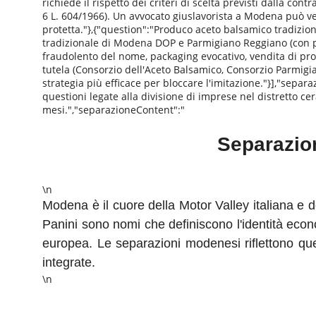
richiede il rispetto dei criteri di scelta previsti dalla con
6 L. 604/1966). Un avvocato giuslavorista a Modena può veri
protetta."},{"question":"Produco aceto balsamico tradizio
tradizionale di Modena DOP e Parmigiano Reggiano (con pr
fraudolento del nome, packaging evocativo, vendita di prod
tutela (Consorzio dell'Aceto Balsamico, Consorzio Parmigia
strategia più efficace per bloccare l'imitazione."}],"sepa
questioni legate alla divisione di imprese nel distretto 
mesi.","separazioneContent":"
Separazio
\n
Modena è il cuore della Motor Valley italiana e 
Panini sono nomi che definiscono l'identità eco
europea. Le separazioni modenesi riflettono qu
integrate.
\n