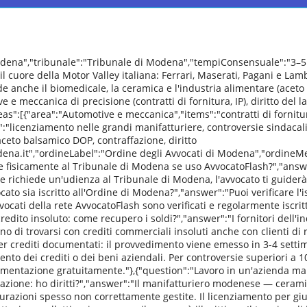
dena","tribunale":"Tribunale di Modena","tempiConsensuale":"3–5
il cuore della Motor Valley italiana: Ferrari, Maserati, Pagani e La
ude anche il biomedicale, la ceramica e l'industria alimentare (ace
e meccanica di precisione (contratti di fornitura, IP), diritto del 
as":[{"area":"Automotive e meccanica","items":"contratti di fornitur
":"licenziamento nelle grandi manifatturiere, controversie sindacali
ceto balsamico DOP, contraffazione, diritto
na.it","ordineLabel":"Ordine degli Avvocati di Modena","ordineMemb
e fisicamente al Tribunale di Modena se uso AvvocatoFlash?","answe
ne richiede un'udienza al Tribunale di Modena, l'avvocato ti guid
ato sia iscritto all'Ordine di Modena?","answer":"Puoi verificare l'is
ocati della rete AvvocatoFlash sono verificati e regolarmente iscritt
credito insoluto: come recupero i soldi?","answer":"I fornitori del
 di trovarsi con crediti commerciali insoluti anche con clienti di ri
per crediti documentati: il provvedimento viene emesso in 3-4 sett
ento dei crediti o dei beni aziendali. Per controversie superiori a 1
mentazione gratuitamente."},{"question":"Lavoro in un'azienda ma
azione: ho diritti?","answer":"Il manifatturiero modenese — cerami
razioni spesso non correttamente gestite. Il licenziamento per gius