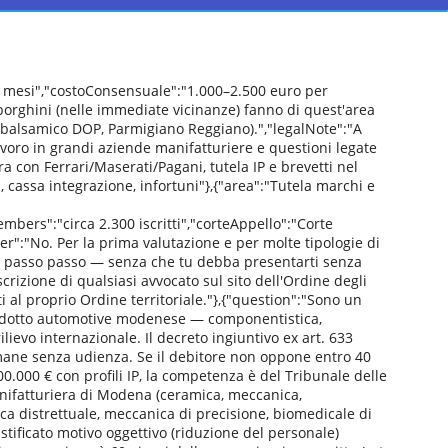
 mesi","costoConsensuale":"1.000–2.500 euro per
mborghini (nelle immediate vicinanze) fanno di quest'area
to balsamico DOP, Parmigiano Reggiano).","legalNote":"A
lavoro in grandi aziende manifatturiere e questioni legate
a con Ferrari/Maserati/Pagani, tutela IP e brevetti nel
, cassa integrazione, infortuni"},{"area":"Tutela marchi e
ers":"circa 2.300 iscritti","corteAppello":"Corte
r":"No. Per la prima valutazione e per molte tipologie di
erà passo passo — senza che tu debba presentarti senza
crizione di qualsiasi avvocato sul sito dell'Ordine degli
i al proprio Ordine territoriale."},{"question":"Sono un
l'indotto automotive modenese — componentistica,
lievo internazionale. Il decreto ingiuntivo ex art. 633
imane senza udienza. Se il debitore non oppone entro 40
00.000 € con profili IP, la competenza è del Tribunale delle
nifatturiera di Modena (ceramica, meccanica,
ca distrettuale, meccanica di precisione, biomedicale di
tificato motivo oggettivo (riduzione del personale)