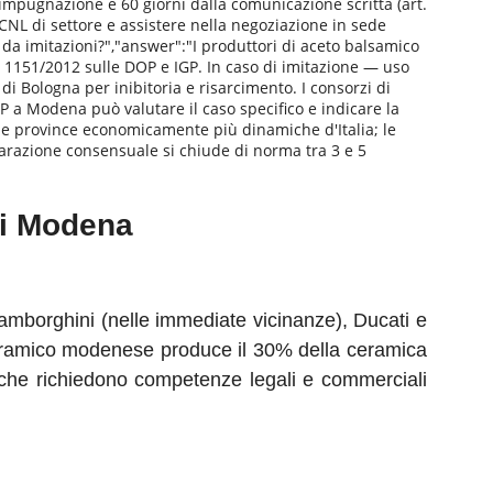
 di impugnazione è 60 giorni dalla comunicazione scritta (art.
CCNL di settore e assistere nella negoziazione in sede
da imitazioni?","answer":"I produttori di aceto balsamico
1151/2012 sulle DOP e IGP. In caso di imitazione — uso
i Bologna per inibitoria e risarcimento. I consorzi di
P a Modena può valutare il caso specifico e indicare la
lle province economicamente più dinamiche d'Italia; le
parazione consensuale si chiude di norma tra 3 e 5
di Modena
Lamborghini (nelle immediate vicinanze), Ducati e
 ceramico modenese produce il 30% della ceramica
 che richiedono competenze legali e commerciali