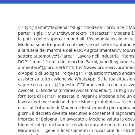
{"city":{"name":"Modena","slug":"modena","province":"Mo
parte","sigle":"MO"},"cityContext":{"character":"Modena è 
la patria delle supercar mondiali. L'economia locale incl
Modena sono frequenti controversie nel settore automotive 
alla tutela dei marchi e delle DOP agroalimentari.","topAre
settore automotive"},{"area":"Lavoro nell'industria","items
DOP","items":"tutela del marchio Parmigiano Reggiano e a
alimentare"}],"ordineUrl":"https://www.ordineavvocatimode
d'Appello di Bologna","cityFaqs":[{"question":"Devo andar
assistenza tutto avviene via WhatsApp. Se la tua situazio
sapere cosa fare."},{"question":"Come verifico che un avvoc
Avvocati di Modena (ordineavvocatimodena.it). Tutti gli avv
fornitore di Ferrari, Maserati o Pagani a Modena e ho un 
lavorazioni meccaniche di precisione, prototipia — rischiano
c.p.c. al Tribunale di Modena è lo strumento più rapido 
giorni, il decreto diventa esecutivo e consente il pignoram
Imprese di Bologna. Un avvocato a Modena valuta la docu
biomedicale) e mi hanno licenziato durante una ristruttur
Mirandola — genera licenziamenti in occasione di ristruttu