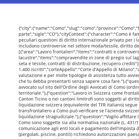
{"city":{"name":"Como","slug":"como","province":"Como",
parte","sigle":"CO"},"cityContext":{"character":"Como è famo
peculiari questioni di diritto internazionale privato per i 
includono controversie nel settore moda/tessile, diritto del
[{"area":"Lavoro frontalieri","items":"contratti e controvers
lacustre","items":"compravendite in zone di pregio sul lago
seta e tessile, contratti di distribuzione, recupero credi
1.400 iscritti","corteAppello":"Corte d'Appello di Milano"
valutazione e per molte tipologie di assistenza tutto avv
che tu debba presentarti senza sapere cosa fare."},{"questi
avvocato sul sito dell'Ordine degli Avvocati di Como (ordine
territoriale."},{"question":"Lavoro in Svizzera come fronta
Canton Ticino o nei cantoni limitrofi sono soggetti al diritt
liquidazione svizzera (equivalente del TFR italiano) segue 
transfrontaliero a Como può verificare se l'azienda svizze
liquidazione stragiudiziale."},{"question":"Voglio affittare 
Como sono soggette sia alla normativa nazionale (L. 431/
comunicazione agli enti locali e pagamento dell'imposta di 
(pergolati, piscine, pontili) richiedono autorizzazioni pae