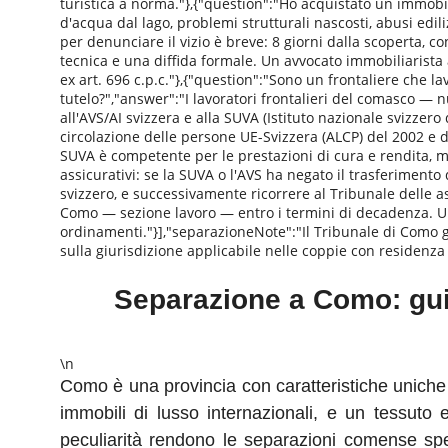
turistica a norma."},{"question":"Ho acquistato un immobile
d'acqua dal lago, problemi strutturali nascosti, abusi ediliz
per denunciare il vizio è breve: 8 giorni dalla scoperta
tecnica e una diffida formale. Un avvocato immobiliarista
ex art. 696 c.p.c."},{"question":"Sono un frontaliere che l
tutelo?","answer":"I lavoratori frontalieri del comasco 
all'AVS/AI svizzera e alla SUVA (Istituto nazionale svizzero
circolazione delle persone UE-Svizzera (ALCP) del 2002 e da
SUVA è competente per le prestazioni di cura e rendita, men
assicurativi: se la SUVA o l'AVS ha negato il trasferiment
svizzero, e successivamente ricorrere al Tribunale delle as
Como — sezione lavoro — entro i termini di decadenza. Un
ordinamenti."}],"separazioneNote":"Il Tribunale di Como ge
sulla giurisdizione applicabile nelle coppie con residenz
Separazione a Como: guida
\n
Como è una provincia con caratteristiche uniche n
immobili di lusso internazionali, e un tessuto
peculiarità rendono le separazioni comense spe