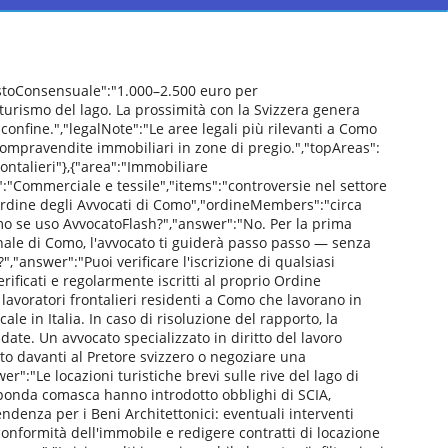
ostoConsensuale":"1.000–2.500 euro per
l turismo del lago. La prossimità con la Svizzera genera
 confine.","legalNote":"Le aree legali più rilevanti a Como
 e compravendite immobiliari in zone di pregio.","topAreas":
rontalieri"},{"area":"Immobiliare
a":"Commerciale e tessile","items":"controversie nel settore
:"Ordine degli Avvocati di Como","ordineMembers":"circa
omo se uso AvvocatoFlash?","answer":"No. Per la prima
unale di Como, l'avvocato ti guiderà passo passo — senza
,"answer":"Puoi verificare l'iscrizione di qualsiasi
rificati e regolarmente iscritti al proprio Ordine
 lavoratori frontalieri residenti a Como che lavorano in
ale in Italia. In caso di risoluzione del rapporto, la
date. Un avvocato specializzato in diritto del lavoro
nto davanti al Pretore svizzero o negoziare una
wer":"Le locazioni turistiche brevi sulle rive del lago di
sponda comasca hanno introdotto obblighi di SCIA,
endenza per i Beni Architettonici: eventuali interventi
conformità dell'immobile e redigere contratti di locazione