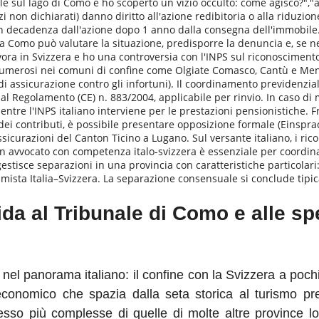
 sul lago di Como e ho scoperto un vizio occulto: come agisco?","ans
i non dichiarati) danno diritto all'azione redibitoria o alla riduzion
, con decadenza dall'azione dopo 1 anno dalla consegna dell'immobi
 a Como può valutare la situazione, predisporre la denuncia e, se 
avora in Svizzera e ho una controversia con l'INPS sul riconosciment
— numerosi nei comuni di confine come Olgiate Comasco, Cantù e Me
 di assicurazione contro gli infortuni). Il coordinamento previdenziale
l Regolamento (CE) n. 883/2004, applicabile per rinvio. In caso di m
tre l'INPS italiano interviene per le prestazioni pensionistiche. Fre
o dei contributi, è possibile presentare opposizione formale (Einspra
sicurazioni del Canton Ticino a Lugano. Sul versante italiano, i ric
 avvocato con competenza italo-svizzera è essenziale per coordina
stisce separazioni in una provincia con caratteristiche particolari:
a mista Italia–Svizzera. La separazione consensuale si conclude tip
 al Tribunale di Como e alle spec
el panorama italiano: il confine con la Svizzera a pochi
 economico che spazia dalla seta storica al turismo pre
sso più complesse di quelle di molte altre province lom