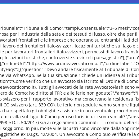
"tribunale":"Tribunale di Como","tempiConsensuale":"3–5 mesi","c
sa per l'industria della seta e dei tessuti di lusso, oltre che per i
lavoratori frontalieri e le imprese che operano su entrambi i lati del
 lavoro dei frontalieri italo-svizzeri, locazioni turistiche sul lago
ie per lavoratori frontalieri italo-svizzeri, permessi di lavoro transf
, locazioni turistiche, controversie su vincoli paesaggistici"},{"are
ti"}],"ordineUrl":"https://www.ordineavvocaticomo.it","ordineLabel"
,"cityFaqs":[{"question":"Devo andare fisicamente al Tribunale di C
iene via WhatsApp. Se la tua situazione richiede un'udienza al Trib
on":"Come verifico che un avvocato sia iscritto all'Ordine di Como?"
avvocaticomo.it). Tutti gli avvocati della rete AvvocatoFlash sono ve
liero da Como: ho diritto al TFR e alle ferie non godute?","answer":"I
o svizzero per il rapporto lavorativo, ma conservano la residenza fisc
il CO svizzero (art. 339 CO). Le ferie non godute vanno sempre liqui
ra ha rispettato gli obblighi e assistere in un eventuale procedime
la mia villa sul lago di Como per uso turistico: ci sono vincoli?","ans
1998 e D.L. 50/2017) sia ai regolamenti comunali — i comuni della 
soggiorno. In più, molte ville lacustri sono vincolate dalla Soprint
saggistiche ex D.Lgs. 42/2004. Un avvocato a Como può verificare la 