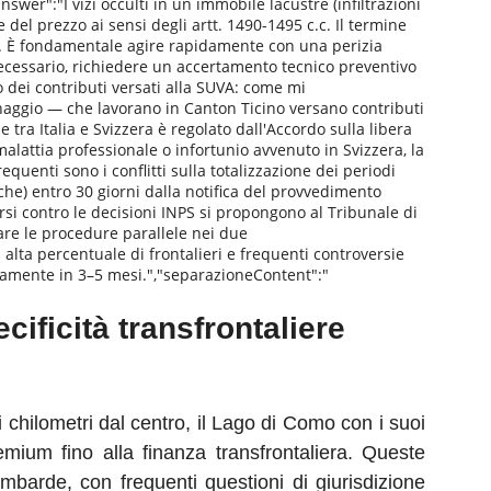
wer":"I vizi occulti in un immobile lacustre (infiltrazioni
e del prezzo ai sensi degli artt. 1490-1495 c.c. Il termine
le. È fondamentale agire rapidamente con una perizia
necessario, richiedere un accertamento tecnico preventivo
o dei contributi versati alla SUVA: come mi
naggio — che lavorano in Canton Ticino versano contributi
 tra Italia e Svizzera è regolato dall'Accordo sulla libera
alattia professionale o infortunio avvenuto in Svizzera, la
quenti sono i conflitti sulla totalizzazione dei periodi
che) entro 30 giorni dalla notifica del provvedimento
orsi contro le decisioni INPS si propongono al Tribunale di
re le procedure parallele nei due
 alta percentuale di frontalieri e frequenti controversie
icamente in 3–5 mesi.","separazioneContent":"
ificità transfrontaliere
 chilometri dal centro, il Lago di Como con i suoi
mium fino alla finanza transfrontaliera. Queste
barde, con frequenti questioni di giurisdizione