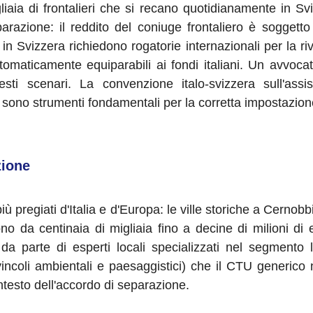
aia di frontalieri che si recano quotidianamente in Svi
parazione: il reddito del coniuge frontaliero è soggett
ri in Svizzera richiedono rogatorie internazionali per la ri
maticamente equiparabili ai fondi italiani. Un avvoca
esti scenari. La convenzione italo-svizzera sull'as
zio sono strumenti fondamentali per la corretta impostazio
zione
iù pregiati d'Italia e d'Europa: le ville storiche a Cerno
ono da centinaia di migliaia fino a decine di milioni di 
da parte di esperti locali specializzati nel segmento 
ca, vincoli ambientali e paesaggistici) che il CTU gener
ntesto dell'accordo di separazione.