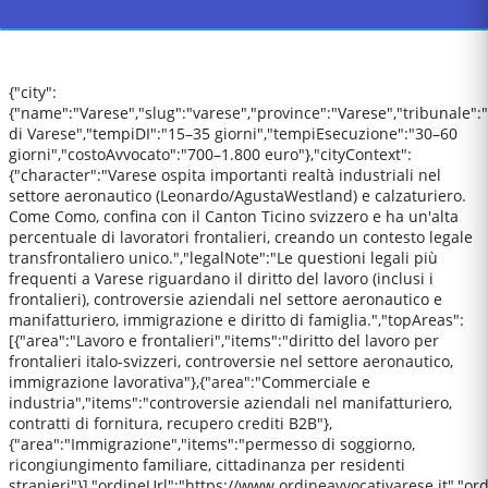
{"city":
{"name":"Varese","slug":"varese","province":"Varese","tribunale":
di Varese","tempiDI":"15–35 giorni","tempiEsecuzione":"30–60
giorni","costoAvvocato":"700–1.800 euro"},"cityContext":
{"character":"Varese ospita importanti realtà industriali nel
settore aeronautico (Leonardo/AgustaWestland) e calzaturiero.
Come Como, confina con il Canton Ticino svizzero e ha un'alta
percentuale di lavoratori frontalieri, creando un contesto legale
transfrontaliero unico.","legalNote":"Le questioni legali più
frequenti a Varese riguardano il diritto del lavoro (inclusi i
frontalieri), controversie aziendali nel settore aeronautico e
manifatturiero, immigrazione e diritto di famiglia.","topAreas":
[{"area":"Lavoro e frontalieri","items":"diritto del lavoro per
frontalieri italo-svizzeri, controversie nel settore aeronautico,
immigrazione lavorativa"},{"area":"Commerciale e
industria","items":"controversie aziendali nel manifatturiero,
contratti di fornitura, recupero crediti B2B"},
{"area":"Immigrazione","items":"permesso di soggiorno,
ricongiungimento familiare, cittadinanza per residenti
stranieri"}],"ordineUrl":"https://www.ordineavvocativarese.it","o