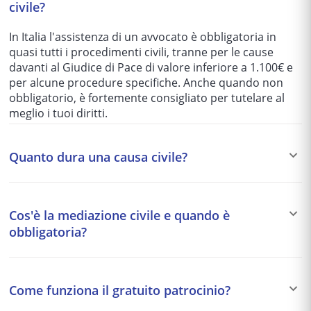
civile?
In Italia l'assistenza di un avvocato è obbligatoria in
quasi tutti i procedimenti civili, tranne per le cause
davanti al Giudice di Pace di valore inferiore a 1.100€ e
per alcune procedure specifiche. Anche quando non
obbligatorio, è fortemente consigliato per tutelare al
meglio i tuoi diritti.
Quanto dura una causa civile?
I tempi variano enormemente in base al tribunale e alla
complessità del caso: da 1-2 anni per le cause più
Cos'è la mediazione civile e quando è
semplici fino a 5-10 anni per quelle più articolate. Per
obbligatoria?
questo motivo si preferisce spesso una soluzione
stragiudiziale (mediazione, negoziazione assistita)
La mediazione è un tentativo di accordo stragiudiziale
quando possibile.
davanti a un organismo accreditato. È obbligatoria
Come funziona il gratuito patrocinio?
come condizione di procedibilità per alcune materie:
condominio, diritti reali, eredità, locazione, comodato,