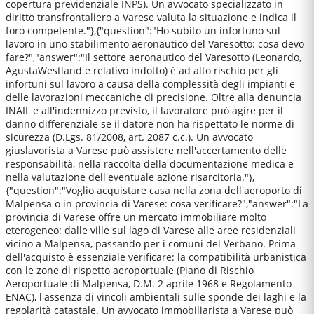
copertura previdenziale INPS). Un avvocato specializzato in
diritto transfrontaliero a Varese valuta la situazione e indica il
foro competente."},{"question":"Ho subito un infortuno sul
lavoro in uno stabilimento aeronautico del Varesotto: cosa devo
fare?","answer":"Il settore aeronautico del Varesotto (Leonardo,
AgustaWestland e relativo indotto) è ad alto rischio per gli
infortuni sul lavoro a causa della complessità degli impianti e
delle lavorazioni meccaniche di precisione. Oltre alla denuncia
INAIL e all'indennizzo previsto, il lavoratore può agire per il
danno differenziale se il datore non ha rispettato le norme di
sicurezza (D.Lgs. 81/2008, art. 2087 c.c.). Un avvocato
giuslavorista a Varese può assistere nell'accertamento delle
responsabilità, nella raccolta della documentazione medica e
nella valutazione dell'eventuale azione risarcitoria."},
{"question":"Voglio acquistare casa nella zona dell'aeroporto di
Malpensa o in provincia di Varese: cosa verificare?","answer":"La
provincia di Varese offre un mercato immobiliare molto
eterogeneo: dalle ville sul lago di Varese alle aree residenziali
vicino a Malpensa, passando per i comuni del Verbano. Prima
dell'acquisto è essenziale verificare: la compatibilità urbanistica
con le zone di rispetto aeroportuale (Piano di Rischio
Aeroportuale di Malpensa, D.M. 2 aprile 1968 e Regolamento
ENAC), l'assenza di vincoli ambientali sulle sponde dei laghi e la
regolarità catastale. Un avvocato immobiliarista a Varese può