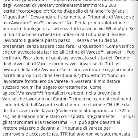
degli Avvocati di Varese","ordineMembers":"circa 2.200
iscritti","corteAppello":"Corte d'Appello di Milano","cityFaqs":
[{"question":"Devo andare fisicamente al Tribunale di Varese se
uso AvvocatoFlash?","answer":"No. Per la prima valutazione e
per molte tipologie di assistenza tutto avviene via WhatsApp. Se
la tua situazione richiede un'udienza al Tribunale di Varese,
l'avvocato ti guiderà passo passo — senza che tu debba
presentarti senza sapere cosa fare."},{"question":"Come verifico
che un avvocato sia iscritto all'Ordine di Varese?","answer":"Puoi
verificare l'iscrizione di qualsiasi avvocato sul sito dell'Ordine
degli Avvocati di Varese (ordineavvocativarese.it). Tutti gli
avvocati della rete AvvocatoFlash sono verificati e regolarmente
iscritti al proprio Ordine territoriale."},{"question":"Sono un
lavoratore frontaliero da Varese in Svizzera: il mio datore
svizzero non mi ha pagato correttamente. Come
agisco?","answer":"I frontalieri residenti nella provincia di
Varese che lavorano nel Canton Ticino o nei cantoni confinanti
sono tutelati dall'Accordo sulla libera circolazione CH-UE e dal
diritto svizzero del lavoro (Codice delle obbligazioni, art. 322 e
ss.). Se il salario non è stato corrisposto integralmente — inclusi
gli straordinari e la tredicesima — si può agire davanti al
Pretore svizzero o davanti al Tribunale di Varese per
controversie accessorie (es. TFR italiano non versato, mancata