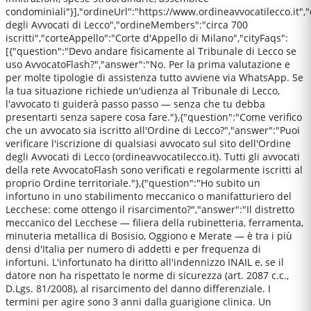
condominiali"}],"ordineUrl":"https://www.ordineavvocatilecco.it",
degli Avvocati di Lecco","ordineMembers":"circa 700
iscritti","corteAppello":"Corte d'Appello di Milano","cityFaqs":
[{"question":"Devo andare fisicamente al Tribunale di Lecco se
uso AvvocatoFlash?","answer":"No. Per la prima valutazione e
per molte tipologie di assistenza tutto avviene via WhatsApp. Se
la tua situazione richiede un'udienza al Tribunale di Lecco,
l'avvocato ti guiderà passo passo — senza che tu debba
presentarti senza sapere cosa fare."},{"question":"Come verifico
che un avvocato sia iscritto all'Ordine di Lecco?","answer":"Puoi
verificare l'iscrizione di qualsiasi avvocato sul sito dell'Ordine
degli Avvocati di Lecco (ordineavvocatilecco.it). Tutti gli avvocati
della rete AvvocatoFlash sono verificati e regolarmente iscritti al
proprio Ordine territoriale."},{"question":"Ho subito un
infortuno in uno stabilimento meccanico o manifatturiero del
Lecchese: come ottengo il risarcimento?","answer":"Il distretto
meccanico del Lecchese — filiera della rubinetteria, ferramenta,
minuteria metallica di Bosisio, Oggiono e Merate — è tra i più
densi d'Italia per numero di addetti e per frequenza di
infortuni. L'infortunato ha diritto all'indennizzo INAIL e, se il
datore non ha rispettato le norme di sicurezza (art. 2087 c.c.,
D.Lgs. 81/2008), al risarcimento del danno differenziale. I
termini per agire sono 3 anni dalla guarigione clinica. Un