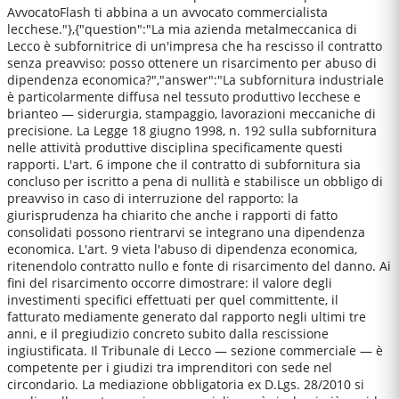
AvvocatoFlash ti abbina a un avvocato commercialista
lecchese."},{"question":"La mia azienda metalmeccanica di
Lecco è subfornitrice di un'impresa che ha rescisso il contratto
senza preavviso: posso ottenere un risarcimento per abuso di
dipendenza economica?","answer":"La subfornitura industriale
è particolarmente diffusa nel tessuto produttivo lecchese e
brianteo — siderurgia, stampaggio, lavorazioni meccaniche di
precisione. La Legge 18 giugno 1998, n. 192 sulla subfornitura
nelle attività produttive disciplina specificamente questi
rapporti. L'art. 6 impone che il contratto di subfornitura sia
concluso per iscritto a pena di nullità e stabilisce un obbligo di
preavviso in caso di interruzione del rapporto: la
giurisprudenza ha chiarito che anche i rapporti di fatto
consolidati possono rientrarvi se integrano una dipendenza
economica. L'art. 9 vieta l'abuso di dipendenza economica,
ritenendolo contratto nullo e fonte di risarcimento del danno. Ai
fini del risarcimento occorre dimostrare: il valore degli
investimenti specifici effettuati per quel committente, il
fatturato mediamente generato dal rapporto negli ultimi tre
anni, e il pregiudizio concreto subito dalla rescissione
ingiustificata. Il Tribunale di Lecco — sezione commerciale — è
competente per i giudizi tra imprenditori con sede nel
circondario. La mediazione obbligatoria ex D.Lgs. 28/2010 si