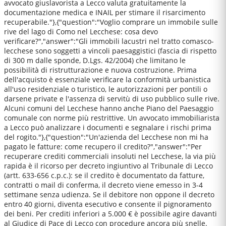
avvocato giuslavorista a Lecco valuta gratuitamente la
documentazione medica e INAIL per stimare il risarcimento
recuperabile."},{"question":"Voglio comprare un immobile sulle
rive del lago di Como nel Lecchese: cosa devo
verificare?","answer":"Gli immobili lacustri nel tratto comasco-
lecchese sono soggetti a vincoli paesaggistici (fascia di rispetto
di 300 m dalle sponde, D.Lgs. 42/2004) che limitano le
possibilità di ristrutturazione e nuova costruzione. Prima
dell'acquisto è essenziale verificare la conformità urbanistica
all'uso residenziale o turistico, le autorizzazioni per pontili o
darsene private e l'assenza di servitù di uso pubblico sulle rive.
Alcuni comuni del Lecchese hanno anche Piano del Paesaggio
comunale con norme più restrittive. Un avvocato immobiliarista
a Lecco può analizzare i documenti e segnalare i rischi prima
del rogito."},{"question":"Un'azienda del Lecchese non mi ha
pagato le fatture: come recupero il credito?","answer":"Per
recuperare crediti commerciali insoluti nel Lecchese, la via più
rapida è il ricorso per decreto ingiuntivo al Tribunale di Lecco
(artt. 633-656 c.p.c.): se il credito è documentato da fatture,
contratti o mail di conferma, il decreto viene emesso in 3-4
settimane senza udienza. Se il debitore non oppone il decreto
entro 40 giorni, diventa esecutivo e consente il pignoramento
dei beni. Per crediti inferiori a 5.000 € è possibile agire davanti
al Giudice di Pace di Lecco con procedure ancora più snelle.