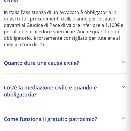
In Italia l'assistenza di un avvocato è obbligatoria in
quasi tutti i procedimenti civili, tranne per le cause
davanti al Giudice di Pace di valore inferiore a 1.100€ e
per alcune procedure specifiche. Anche quando non
obbligatorio, è fortemente consigliato per tutelare al
meglio i tuoi diritti.
Quanto dura una causa civile?
I tempi variano enormemente in base al tribunale e alla
complessità del caso: da 1-2 anni per le cause più
Cos'è la mediazione civile e quando è
semplici fino a 5-10 anni per quelle più articolate. Per
obbligatoria?
questo motivo si preferisce spesso una soluzione
stragiudiziale (mediazione, negoziazione assistita)
La mediazione è un tentativo di accordo stragiudiziale
quando possibile.
davanti a un organismo accreditato. È obbligatoria
Come funziona il gratuito patrocinio?
come condizione di procedibilità per alcune materie:
condominio, diritti reali, eredità, locazione, comodato,