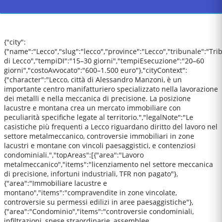
{"city":
{"name":"Lecco","slug":"lecco","province":"Lecco","tribunale":"Tri
di Lecco","tempiDI":"15–30 giorni","tempiEsecuzione":"20–60
giorni","costoAvvocato":"600–1.500 euro"},"cityContext":
{"character":"Lecco, città di Alessandro Manzoni, è un
importante centro manifatturiero specializzato nella lavorazione
dei metalli e nella meccanica di precisione. La posizione
lacustre e montana crea un mercato immobiliare con
peculiarità specifiche legate al territorio.","legalNote":"Le
casistiche più frequenti a Lecco riguardano diritto del lavoro nel
settore metalmeccanico, controversie immobiliari in zone
lacustri e montane con vincoli paesaggistici, e contenziosi
condominiali.","topAreas":[{"area":"Lavoro
metalmeccanico","items":"licenziamento nel settore meccanica
di precisione, infortuni industriali, TFR non pagato"},
{"area":"Immobiliare lacustre e
montano","items":"compravendite in zone vincolate,
controversie su permessi edilizi in aree paesaggistiche"},
{"area":"Condominio","items":"controversie condominiali,
infiltrazioni, spese straordinarie, assemblee