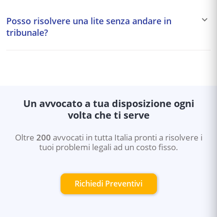
Il gratuito patrocinio garantisce l'assistenza legale
risarcimento danni da circolazione stradale,
gratuita a chi ha un reddito annuo inferiore a circa
responsabilità medica, bancario.
Posso risolvere una lite senza andare in
11.746,68€ (soglia aggiornata ogni 2 anni). Copre sia le
tribunale?
cause civili che penali e amministrative. La domanda va
presentata al Consiglio dell'Ordine degli Avvocati.
Sì. Esistono strumenti alternativi alla causa: mediazione
civile, negoziazione assistita (accordo tra avvocati delle
parti), arbitrato (decisione vincolante di un arbitro
privato). Questi strumenti sono più rapidi e meno
costosi del processo ordinario.
Un avvocato a tua disposizione ogni
volta che ti serve
Oltre
200
avvocati in tutta Italia pronti a risolvere i
tuoi problemi legali ad un costo fisso.
Richiedi Preventivi