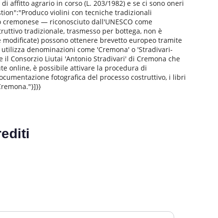
i affitto agrario in corso (L. 203/1982) e se ci sono oneri
stion":"Produco violini con tecniche tradizionali
tario cremonese — riconosciuto dall'UNESCO come
truttivo tradizionale, trasmesso per bottega, non è
ie modificate) possono ottenere brevetto europeo tramite
chi utilizza denominazioni come 'Cremona' o 'Stradivari-
re il Consorzio Liutai 'Antonio Stradivari' di Cremona che
te online, è possibile attivare la procedura di
cumentazione fotografica del processo costruttivo, i libri
 Cremona."}]}}
editi