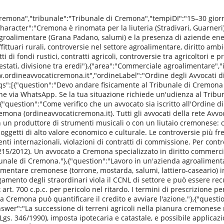
Cremona","tribunale":"Tribunale di Cremona","tempiDI":"15–30 gior
haracter":"Cremona è rinomata per la liuteria (Stradivari, Guarneri)
roalimentare (Grana Padano, salumi) e la presenza di aziende energ
fittuari rurali, controversie nel settore agroalimentare, diritto amb
tti di fondi rustici, contratti agricoli, controversie tra agricoltori e 
testati, divisione tra eredi"},{"area":"Commerciale agroalimentare",
/www.ordineavvocaticremona.it","ordineLabel":"Ordine degli Avvocat
yFaqs":[{"question":"Devo andare fisicamente al Tribunale di Cremon
iene via WhatsApp. Se la tua situazione richiede un'udienza al Trib
"question":"Come verifico che un avvocato sia iscritto all'Ordine di
remona (ordineavvocaticremona.it). Tutti gli avvocati della rete Avvoc
con un produttore di strumenti musicali o con un liutaio cremonese
ono oggetti di alto valore economico e culturale. Le controversie più 
i internazionali, violazioni di contratti di commissione. Per contro
15/2012). Un avvocato a Cremona specializzato in diritto commercial
ribunale di Cremona."},{"question":"Lavoro in un'azienda agroalime
alimentare cremonese (torrone, mostarda, salumi, lattiero-caseario)
amento degli straordinari viola il CCNL di settore e può essere rec
 700 c.p.c. per pericolo nel ritardo. I termini di prescrizione per 
 a Cremona può quantificare il credito e avviare l'azione."},{"quest
swer":"La successione di terreni agricoli nella pianura cremonese r
.Lgs. 346/1990), imposta ipotecaria e catastale, e possibile applicazi