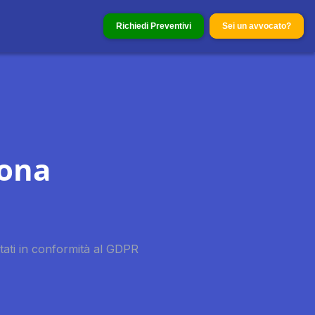
Richiedi Preventivi
Sei un avvocato?
mona