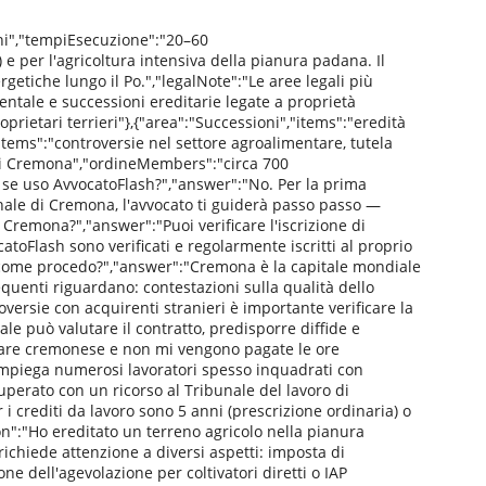
ni","tempiEsecuzione":"20–60
 e per l'agricoltura intensiva della pianura padana. Il
etiche lungo il Po.","legalNote":"Le aree legali più
ientale e successioni ereditarie legate a proprietà
proprietari terrieri"},{"area":"Successioni","items":"eredità
"items":"controversie nel settore agroalimentare, tutela
i di Cremona","ordineMembers":"circa 700
a se uso AvvocatoFlash?","answer":"No. Per la prima
unale di Cremona, l'avvocato ti guiderà passo passo —
 Cremona?","answer":"Puoi verificare l'iscrizione di
atoFlash sono verificati e regolarmente iscritti al proprio
: come procedo?","answer":"Cremona è la capitale mondiale
frequenti riguardano: contestazioni sulla qualità dello
versie con acquirenti stranieri è importante verificare la
e può valutare il contratto, predisporre diffide e
ntare cremonese e non mi vengono pagate le ore
 impiega numerosi lavoratori spesso inquadrati con
uperato con un ricorso al Tribunale del lavoro di
i crediti da lavoro sono 5 anni (prescrizione ordinaria) o
ion":"Ho ereditato un terreno agricolo nella pianura
ichiede attenzione a diversi aspetti: imposta di
one dell'agevolazione per coltivatori diretti o IAP