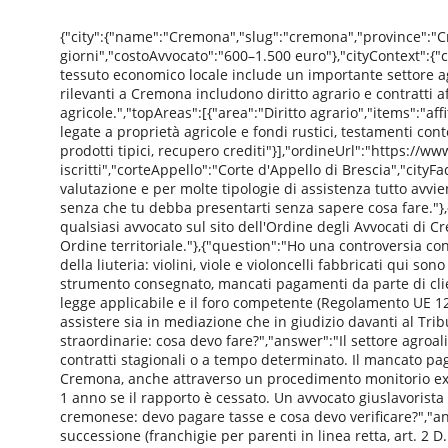
{"city":{"name":"Cremona","slug":"cremona","province":"
giorni","costoAvvocato":"600–1.500 euro"},"cityContext":{"c
tessuto economico locale include un importante settore ag
rilevanti a Cremona includono diritto agrario e contratti af
agricole.","topAreas":[{"area":"Diritto agrario","items":"affi
legate a proprietà agricole e fondi rustici, testamenti con
prodotti tipici, recupero crediti"}],"ordineUrl":"https:/
iscritti","corteAppello":"Corte d'Appello di Brescia","cit
valutazione e per molte tipologie di assistenza tutto avv
senza che tu debba presentarti senza sapere cosa fare."},{
qualsiasi avvocato sul sito dell'Ordine degli Avvocati di C
Ordine territoriale."},{"question":"Ho una controversia 
della liuteria: violini, viole e violoncelli fabbricati qui s
strumento consegnato, mancati pagamenti da parte di client
legge applicabile e il foro competente (Regolamento UE 12
assistere sia in mediazione che in giudizio davanti al T
straordinarie: cosa devo fare?","answer":"Il settore agro
contratti stagionali o a tempo determinato. Il mancato pag
Cremona, anche attraverso un procedimento monitorio ex art.
1 anno se il rapporto è cessato. Un avvocato giuslavorista
cremonese: devo pagare tasse e cosa devo verificare?","an
successione (franchigie per parenti in linea retta, art. 2 D