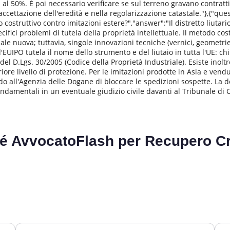
l 50%. È poi necessario verificare se sul terreno gravano contratti d
accettazione dell'eredità e nella regolarizzazione catastale."},{"que
 costruttivo contro imitazioni estere?","answer":"Il distretto liu
ici problemi di tutela della proprietà intellettuale. Il metodo cos
ale nuova; tuttavia, singole innovazioni tecniche (vernici, geometr
 l'EUIPO tutela il nome dello strumento e del liutaio in tutta l'UE: 
 del D.Lgs. 30/2005 (Codice della Proprietà Industriale). Esiste inolt
iore livello di protezione. Per le imitazioni prodotte in Asia e vendu
o all'Agenzia delle Dogane di bloccare le spedizioni sospette. La do
 fondamentali in un eventuale giudizio civile davanti al Tribunale di
é AvvocatoFlash per
Recupero Cr