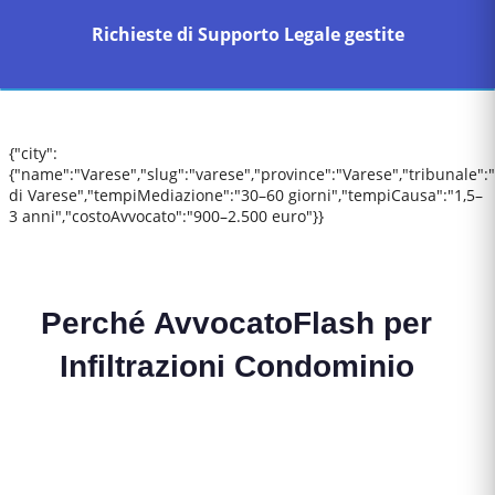
Richieste di Supporto Legale gestite
{"city":
{"name":"Varese","slug":"varese","province":"Varese","tribunale":
di Varese","tempiMediazione":"30–60 giorni","tempiCausa":"1,5–
3 anni","costoAvvocato":"900–2.500 euro"}}
Perché AvvocatoFlash per
Infiltrazioni Condominio