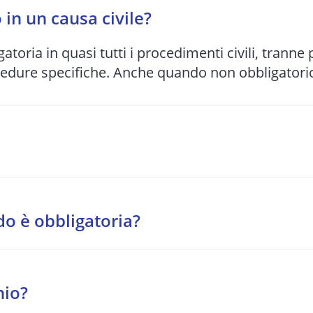
in un causa civile?
gatoria in quasi tutti i procedimenti civili, tranne
cedure specifiche. Anche quando non obbligatorio,
bunale e alla complessità del caso: da 1-2 anni pe
o si preferisce spesso una soluzione stragiudizia
do è obbligatoria?
tragiudiziale davanti a un organismo accreditato.
o, diritti reali, eredità, locazione, comodato, ri
nio?