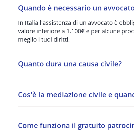
Quando è necessario un avvocato 
In Italia l'assistenza di un avvocato è obbli
valore inferiore a 1.100€ e per alcune pro
meglio i tuoi diritti.
Quanto dura una causa civile?
I tempi variano enormemente in base al tri
per quelle più articolate. Per questo motiv
Cos'è la mediazione civile e quan
quando possibile.
La mediazione è un tentativo di accordo s
procedibilità per alcune materie: condomini
Come funziona il gratuito patroci
responsabilità medica, bancario.