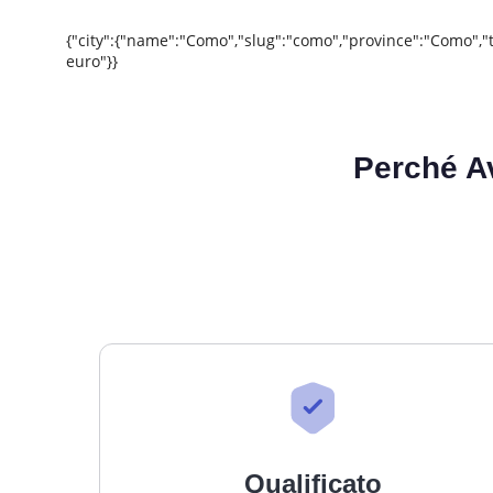
{"city":{"name":"Como","slug":"como","province":"Como","
euro"}}
Perché A
Qualificato