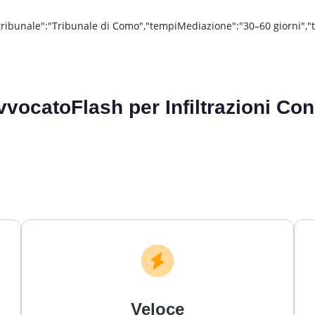
tribunale":"Tribunale di Como","tempiMediazione":"30–60 giorni","
vvocatoFlash per
Infiltrazioni C
Veloce