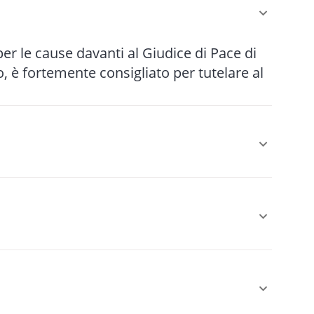
 per le cause davanti al Giudice di Pace di
 è fortemente consigliato per tutelare al
r le cause più semplici fino a 5-10 anni
le (mediazione, negoziazione assistita)
 È obbligatoria come condizione di
sarcimento danni da circolazione stradale,