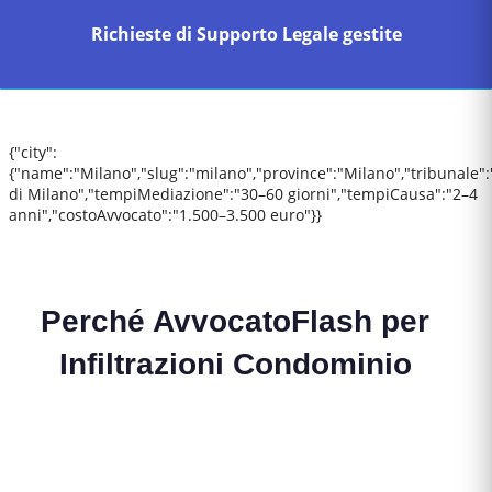
Richieste di Supporto Legale gestite
{"city":
{"name":"Milano","slug":"milano","province":"Milano","tribunale"
di Milano","tempiMediazione":"30–60 giorni","tempiCausa":"2–4
anni","costoAvvocato":"1.500–3.500 euro"}}
Perché AvvocatoFlash per
Infiltrazioni Condominio