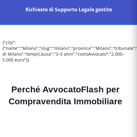
Richieste di Supporto Legale gestite
{"city":
{"name":"Milano","slug":"milano","province":"Milano","tribunale"
di Milano","tempiCausa":"3–5 anni","costoAvvocato":"2.000–
5.000 euro"}}
Perché AvvocatoFlash per
Compravendita Immobiliare