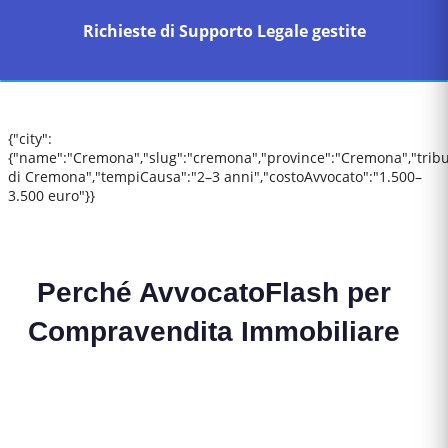
Richieste di Supporto Legale gestite
{"city":
{"name":"Cremona","slug":"cremona","province":"Cremona","tribu
di Cremona","tempiCausa":"2–3 anni","costoAvvocato":"1.500–
3.500 euro"}}
Perché AvvocatoFlash per
Compravendita Immobiliare