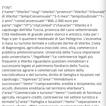
{"city":
{"name":"Viterbo","slug":"viterbo","province":"Viterbo","tribunale
di Viterbo","tempiConsensuale":"3–5 mesi","tempiGiudiziale":"1–
2 anni","costoConsensuale":"800–2.000 euro per
parte","sigle":"VT"},"cityContext":{"character":"Viterbo è il
capoluogo dell'Alta Tuscia, provincia del Lazio settentrionale.
Città medievale di grande valore storico e artistico, nota per i
Papi e per il quartiere medievale di San Pellegrino. L'economia
si basa su turismo termale e culturale (terme di Viterbo, Civita
di Bagnoregio), agricoltura (nocciole, vino, olio), commercio e
pubblica amministrazione. Università della Tuscia importante
polo universitario.","legalNote":"Le controversie legali più
frequenti a Viterbo riguardano questioni immobiliari e
successorie legate al patrimonio fondiario della Tuscia,
controversie agrarie e commerciali nel settore della
nocciolicoltura e del turismo, diritto di famiglia e locazioni nel
capoluogo.","topAreas":[{"area":"Immobiliare e
successioni","items":"compravendite, eredità e testamento, vizi
occulti, divisione ereditaria nel territorio viterbese"},
{"area":"Commerciale e turismo","items":"contratti di fornitura
agricola, recupero crediti, controversie nel settore turistico e
termale"},{"area":"Famiglia e locazioni","items":"separazione e