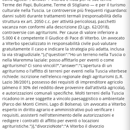
Terme dei Papi, Bulicame, Terme di Stigliano — e per il turismo
culturale nella Tuscia. Le controversie più frequenti riguardano:
danni subiti durante trattamenti termali (responsabilità della
struttura ex art. 2050 c.c. per attività pericolosa), pacchetti
vacanza non conformi alla descrizione (D.Lgs. 62/2018),
controversie con agriturismi. Per cause di valore inferiore a
5.000 € è competente il Giudice di Pace di Viterbo. Un avvocato
a Viterbo specializzato in responsabilità civile può valutare
gratuitamente il caso e indicare la strategia più adatta, inclusa
la via stragiudiziale."},{"question":"Ho un terreno nella Tuscia o
nella Maremma laziale: posso affittarlo per eventi o come
agriturismo? Ci sono vincoli?","answer":"L'apertura di un
agriturismo o l'affitto di terreni per eventi nella Tuscia viterbese
richiede: iscrizione nell'elenco regionale degli agriturismi (L.R.
Lazio 38/2001), possesso dei requisiti di imprenditore agricolo
(almeno il 30% del reddito deve provenire dall'attività agricola),
e autorizzazioni comunali specifiche. Molti terreni della Tuscia
ricadono in aree soggette a vincolo paesaggistico o ambientale
(Parco dei Monti Cimini, Lago di Bolsena). Un avvocato a Viterbo
esperto in diritto agrario e amministrativo può verificare i
requisiti, assisterti nell'ottenimento delle autorizzazioni e
redigere i contratti di affitto per eventi o locazioni
agrituristiche."}],"divorzioNote":"A Viterbo il divorzio