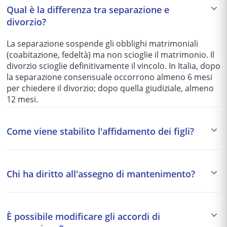
Qual è la differenza tra separazione e
divorzio?
La separazione sospende gli obblighi matrimoniali
(coabitazione, fedeltà) ma non scioglie il matrimonio. Il
divorzio scioglie definitivamente il vincolo. In Italia, dopo
la separazione consensuale occorrono almeno 6 mesi
per chiedere il divorzio; dopo quella giudiziale, almeno
12 mesi.
Come viene stabilito l'affidamento dei figli?
Il giudice dispone in via preferenziale l'affidamento
condiviso, che garantisce a entrambi i genitori pari
Chi ha diritto all'assegno di mantenimento?
diritti e responsabilità. L'affidamento esclusivo è
riservato ai casi in cui uno dei genitori sia ritenuto
Il coniuge economicamente più debole può ottenere un
inidoneo. L'interesse superiore del minore è sempre il
assegno di mantenimento se non dispone di redditi
criterio guida.
È possibile modificare gli accordi di
adeguati al tenore di vita matrimoniale. I figli minori (e