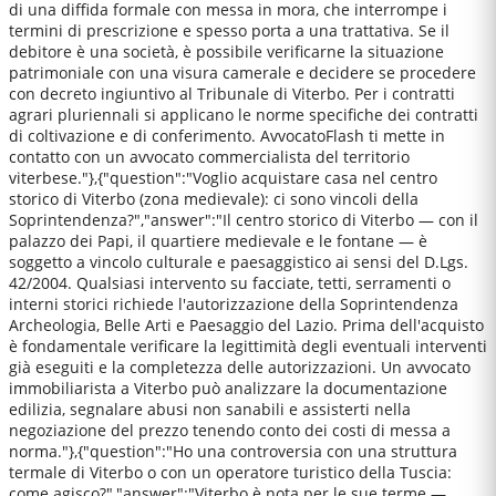
di una diffida formale con messa in mora, che interrompe i
termini di prescrizione e spesso porta a una trattativa. Se il
debitore è una società, è possibile verificarne la situazione
patrimoniale con una visura camerale e decidere se procedere
con decreto ingiuntivo al Tribunale di Viterbo. Per i contratti
agrari pluriennali si applicano le norme specifiche dei contratti
di coltivazione e di conferimento. AvvocatoFlash ti mette in
contatto con un avvocato commercialista del territorio
viterbese."},{"question":"Voglio acquistare casa nel centro
storico di Viterbo (zona medievale): ci sono vincoli della
Soprintendenza?","answer":"Il centro storico di Viterbo — con il
palazzo dei Papi, il quartiere medievale e le fontane — è
soggetto a vincolo culturale e paesaggistico ai sensi del D.Lgs.
42/2004. Qualsiasi intervento su facciate, tetti, serramenti o
interni storici richiede l'autorizzazione della Soprintendenza
Archeologia, Belle Arti e Paesaggio del Lazio. Prima dell'acquisto
è fondamentale verificare la legittimità degli eventuali interventi
già eseguiti e la completezza delle autorizzazioni. Un avvocato
immobiliarista a Viterbo può analizzare la documentazione
edilizia, segnalare abusi non sanabili e assisterti nella
negoziazione del prezzo tenendo conto dei costi di messa a
norma."},{"question":"Ho una controversia con una struttura
termale di Viterbo o con un operatore turistico della Tuscia:
come agisco?","answer":"Viterbo è nota per le sue terme —