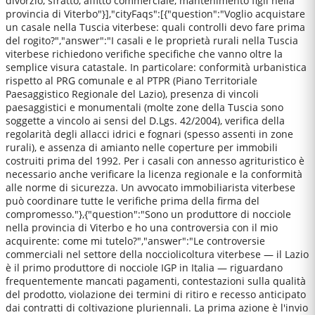
divorzio, sfratto, affitto commerciale, mantenimento figli nella
provincia di Viterbo"}],"cityFaqs":[{"question":"Voglio acquistare
un casale nella Tuscia viterbese: quali controlli devo fare prima
del rogito?","answer":"I casali e le proprietà rurali nella Tuscia
viterbese richiedono verifiche specifiche che vanno oltre la
semplice visura catastale. In particolare: conformità urbanistica
rispetto al PRG comunale e al PTPR (Piano Territoriale
Paesaggistico Regionale del Lazio), presenza di vincoli
paesaggistici e monumentali (molte zone della Tuscia sono
soggette a vincolo ai sensi del D.Lgs. 42/2004), verifica della
regolarità degli allacci idrici e fognari (spesso assenti in zone
rurali), e assenza di amianto nelle coperture per immobili
costruiti prima del 1992. Per i casali con annesso agrituristico è
necessario anche verificare la licenza regionale e la conformità
alle norme di sicurezza. Un avvocato immobiliarista viterbese
può coordinare tutte le verifiche prima della firma del
compromesso."},{"question":"Sono un produttore di nocciole
nella provincia di Viterbo e ho una controversia con il mio
acquirente: come mi tutelo?","answer":"Le controversie
commerciali nel settore della nocciolicoltura viterbese — il Lazio
è il primo produttore di nocciole IGP in Italia — riguardano
frequentemente mancati pagamenti, contestazioni sulla qualità
del prodotto, violazione dei termini di ritiro e recesso anticipato
dai contratti di coltivazione pluriennali. La prima azione è l'invio