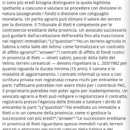
ci sono più eredi bisogna distinguere la quota legittima
spettante a ciascuno e valutare se procedere con divisione in
natura (assegnando i fondi) o divisione con conguaglio
monetario. Un perito agrario può stimare il valore dei terreni
per la divisione. Il Tribunale di Rieti è competente per le
controversie ereditarie della provincia. Un avvocato successorio
può guidarti dall'accettazione dell'eredità fino alla trascrizione
nei registri immobiliari."},{"question":"Ho un terreno agricolo in
Sabina o nella Valle del Velino: come formalizzare un contratto
di affitto agrario?","answer":"I contratti di affitto di fondi rustici
in provincia di Rieti — oliveti sabini, pascoli della Valle del
Velino, terreni cerealicoli — devono rispettare la L. 203/1982 per
quanto riguarda la durata minima (15 anni), il canone e le
modalità di aggiornamento. I contratti informali (a voce o con
scrittura privata non registrata) creano rischi per entrambe le
parti: l'affittuario potrebbe non avere titolo per i contributi PAC,
il proprietario potrebbe non poter agire per inadempimento. Un
avvocato agrario a Rieti può redigere o regolarizzare il contratto,
registrarlo presso l'Agenzia delle Entrate e tutelare i diritti di
entrambe le parti."},{"question":"Ho ereditato un immobile a
Rieti o in un comune della provincia: come si gestisce la
successione con più eredi?","answer":"Le successioni ereditarie
in provincia di Rieti riguardano spesso immobili rurali, terreni
agricoli o abitazioni nei piccoli comuni della Sabina e del