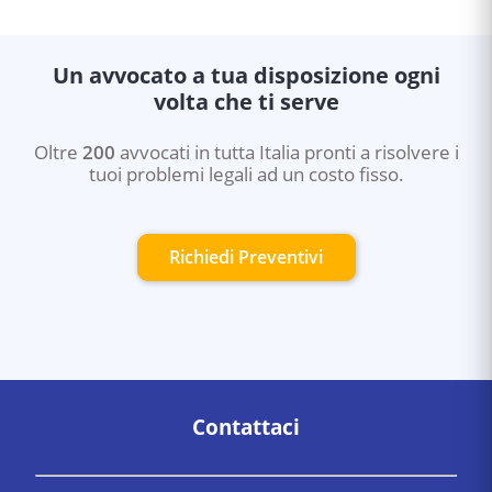
presidente del tribunale è fissata entro 30-90 giorni dal
deposito del ricorso. Se entrambi i coniugi sono
d'accordo su tutte le condizioni, la procedura è rapida.
Un avvocato a tua disposizione ogni
volta che ti serve
Oltre
200
avvocati in tutta Italia pronti a risolvere i
tuoi problemi legali ad un costo fisso.
Richiedi Preventivi
Contattaci