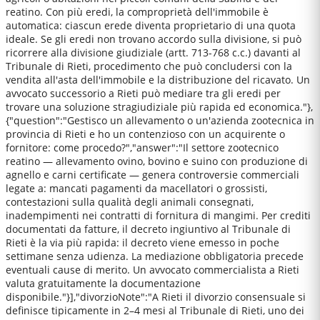
reatino. Con più eredi, la comproprietà dell'immobile è
automatica: ciascun erede diventa proprietario di una quota
ideale. Se gli eredi non trovano accordo sulla divisione, si può
ricorrere alla divisione giudiziale (artt. 713-768 c.c.) davanti al
Tribunale di Rieti, procedimento che può concludersi con la
vendita all'asta dell'immobile e la distribuzione del ricavato. Un
avvocato successorio a Rieti può mediare tra gli eredi per
trovare una soluzione stragiudiziale più rapida ed economica."},
{"question":"Gestisco un allevamento o un'azienda zootecnica in
provincia di Rieti e ho un contenzioso con un acquirente o
fornitore: come procedo?","answer":"Il settore zootecnico
reatino — allevamento ovino, bovino e suino con produzione di
agnello e carni certificate — genera controversie commerciali
legate a: mancati pagamenti da macellatori o grossisti,
contestazioni sulla qualità degli animali consegnati,
inadempimenti nei contratti di fornitura di mangimi. Per crediti
documentati da fatture, il decreto ingiuntivo al Tribunale di
Rieti è la via più rapida: il decreto viene emesso in poche
settimane senza udienza. La mediazione obbligatoria precede
eventuali cause di merito. Un avvocato commercialista a Rieti
valuta gratuitamente la documentazione
disponibile."}],"divorzioNote":"A Rieti il divorzio consensuale si
definisce tipicamente in 2–4 mesi al Tribunale di Rieti, uno dei