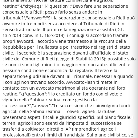
licenziamento, TFR nel settore commerciale e agricolo
reatino"}],"cityFaqs":[{"question":"Devo fare una separazione
consensuale a Rieti: posso farlo senza andare in
tribunale?","answer":"Sì, la separazione consensuale a Rieti può
avvenire in tre modi senza accedere al Tribunale di Rieti in
senso tradizionale. Il primo è la negoziazione assistita (D.L.
132/2014 conv. in L. 162/2014): i coniugi si accordano tramite i
propri avvocati, l'accordo viene trasmesso alla Procura della
Repubblica per il nullaosta e poi trascritto nei registri di stato
civile. Il secondo è la separazione davanti all'ufficiale di stato
civile del Comune di Rieti (Legge di Stabilità 2015): possibile solo
se non ci sono figli minori o maggiorenni non autosufficienti e
nessuna condizione economica da regolare. Il terzo è la
separazione giudiziale davanti al Tribunale, necessaria quando
i coniugi non trovano accordo. AvvocatoFlash ti mette in
contatto con un avvocato matrimonialista operante nel foro
reatino."},{"question":"Ho ereditato un fondo con oliveto e
vigneto nella Sabina reatina: come gestisco la
successione?","answer":"Le successioni che coinvolgono fondi
agricoli nella Sabina reatina — oliveti, vigneti, tartufaie —
presentano aspetti fiscali e giuridici specifici. Sul piano fiscale, i
terreni agricoli sono esenti dall'imposta di successione se
trasferiti a coltivatori diretti o IAP (imprenditori agricoli
professionali) entro i limiti di franchigia. Sul piano civilistico, se