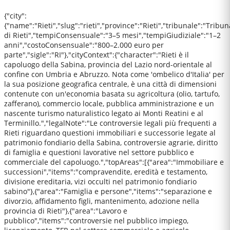
{"city":
{"name":"Rieti","slug":"rieti","province":"Rieti","tribunale":"Tribun
di Rieti","tempiConsensuale":"3–5 mesi","tempiGiudiziale":"1–2
anni","costoConsensuale":"800–2.000 euro per
parte","sigle":"RI"},"cityContext":{"character":"Rieti è il
capoluogo della Sabina, provincia del Lazio nord-orientale al
confine con Umbria e Abruzzo. Nota come 'ombelico d'Italia' per
la sua posizione geografica centrale, è una città di dimensioni
contenute con un'economia basata su agricoltura (olio, tartufo,
zafferano), commercio locale, pubblica amministrazione e un
nascente turismo naturalistico legato ai Monti Reatini e al
Terminillo.","legalNote":"Le controversie legali più frequenti a
Rieti riguardano questioni immobiliari e successorie legate al
patrimonio fondiario della Sabina, controversie agrarie, diritto
di famiglia e questioni lavorative nel settore pubblico e
commerciale del capoluogo.","topAreas":[{"area":"Immobiliare e
successioni","items":"compravendite, eredità e testamento,
divisione ereditaria, vizi occulti nel patrimonio fondiario
sabino"},{"area":"Famiglia e persone","items":"separazione e
divorzio, affidamento figli, mantenimento, adozione nella
provincia di Rieti"},{"area":"Lavoro e
pubblico","items":"controversie nel pubblico impiego,