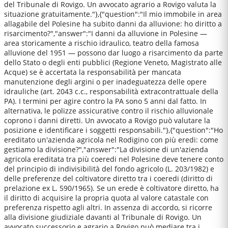
del Tribunale di Rovigo. Un avvocato agrario a Rovigo valuta la
situazione gratuitamente."},{"question":"Il mio immobile in area
allagabile del Polesine ha subito danni da alluvione: ho diritto a
risarcimento?","answer":"I danni da alluvione in Polesine —
area storicamente a rischio idraulico, teatro della famosa
alluvione del 1951 — possono dar luogo a risarcimento da parte
dello Stato o degli enti pubblici (Regione Veneto, Magistrato alle
Acque) se è accertata la responsabilità per mancata
manutenzione degli argini o per inadeguatezza delle opere
idrauliche (art. 2043 c.c., responsabilità extracontrattuale della
PA). I termini per agire contro la PA sono 5 anni dal fatto. In
alternativa, le polizze assicurative contro il rischio alluvionale
coprono i danni diretti. Un avvocato a Rovigo può valutare la
posizione e identificare i soggetti responsabili."},{"question":"Ho
ereditato un'azienda agricola nel Rodigino con più eredi: come
gestiamo la divisione?","answer":"La divisione di un'azienda
agricola ereditata tra più coeredi nel Polesine deve tenere conto
del principio di indivisibilità del fondo agricolo (L. 203/1982) e
delle preferenze del coltivatore diretto tra i coeredi (diritto di
prelazione ex L. 590/1965). Se un erede è coltivatore diretto, ha
il diritto di acquisire la propria quota al valore catastale con
preferenza rispetto agli altri. In assenza di accordo, si ricorre
alla divisione giudiziale davanti al Tribunale di Rovigo. Un
avvocato successorio e agrario a Rovigo può mediare tra i