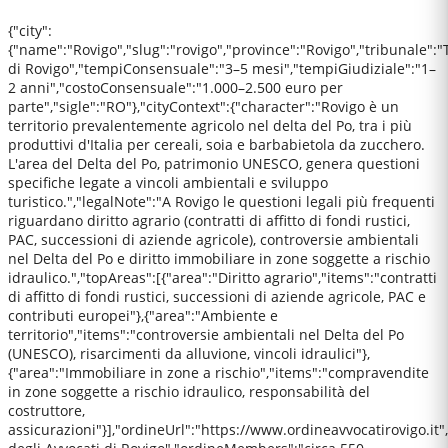
{"city":
{"name":"Rovigo","slug":"rovigo","province":"Rovigo","tribunale":"
di Rovigo","tempiConsensuale":"3–5 mesi","tempiGiudiziale":"1–
2 anni","costoConsensuale":"1.000–2.500 euro per
parte","sigle":"RO"},"cityContext":{"character":"Rovigo è un
territorio prevalentemente agricolo nel delta del Po, tra i più
produttivi d'Italia per cereali, soia e barbabietola da zucchero.
L'area del Delta del Po, patrimonio UNESCO, genera questioni
specifiche legate a vincoli ambientali e sviluppo
turistico.","legalNote":"A Rovigo le questioni legali più frequenti
riguardano diritto agrario (contratti di affitto di fondi rustici,
PAC, successioni di aziende agricole), controversie ambientali
nel Delta del Po e diritto immobiliare in zone soggette a rischio
idraulico.","topAreas":[{"area":"Diritto agrario","items":"contratti
di affitto di fondi rustici, successioni di aziende agricole, PAC e
contributi europei"},{"area":"Ambiente e
territorio","items":"controversie ambientali nel Delta del Po
(UNESCO), risarcimenti da alluvione, vincoli idraulici"},
{"area":"Immobiliare in zone a rischio","items":"compravendite
in zone soggette a rischio idraulico, responsabilità del
costruttore,
assicurazioni"}],"ordineUrl":"https://www.ordineavvocatirovigo.it