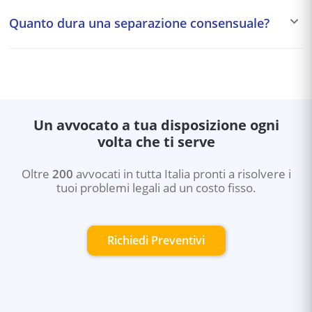
mantenimento, casa familiare) possono essere
Quanto dura una separazione consensuale?
modificati se cambiano le condizioni economiche o
personali dei coniugi o dei figli. La modifica richiede un
Una separazione consensuale ben preparata può
nuovo accordo o un ricorso al tribunale.
concludersi in pochi mesi. La comparizione davanti al
presidente del tribunale è fissata entro 30-90 giorni dal
deposito del ricorso. Se entrambi i coniugi sono
d'accordo su tutte le condizioni, la procedura è rapida.
Un avvocato a tua disposizione ogni
volta che ti serve
Oltre
200
avvocati in tutta Italia pronti a risolvere i
tuoi problemi legali ad un costo fisso.
Richiedi Preventivi