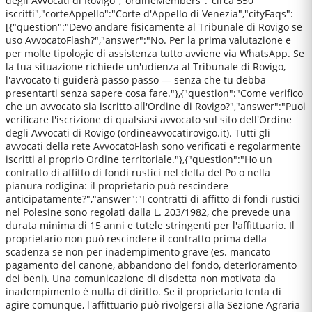
degli Avvocati di Rovigo","ordineMembers":"circa 550
iscritti","corteAppello":"Corte d'Appello di Venezia","cityFaqs":
[{"question":"Devo andare fisicamente al Tribunale di Rovigo se
uso AvvocatoFlash?","answer":"No. Per la prima valutazione e
per molte tipologie di assistenza tutto avviene via WhatsApp. Se
la tua situazione richiede un'udienza al Tribunale di Rovigo,
l'avvocato ti guiderà passo passo — senza che tu debba
presentarti senza sapere cosa fare."},{"question":"Come verifico
che un avvocato sia iscritto all'Ordine di Rovigo?","answer":"Puoi
verificare l'iscrizione di qualsiasi avvocato sul sito dell'Ordine
degli Avvocati di Rovigo (ordineavvocatirovigo.it). Tutti gli
avvocati della rete AvvocatoFlash sono verificati e regolarmente
iscritti al proprio Ordine territoriale."},{"question":"Ho un
contratto di affitto di fondi rustici nel delta del Po o nella
pianura rodigina: il proprietario può rescindere
anticipatamente?","answer":"I contratti di affitto di fondi rustici
nel Polesine sono regolati dalla L. 203/1982, che prevede una
durata minima di 15 anni e tutele stringenti per l'affittuario. Il
proprietario non può rescindere il contratto prima della
scadenza se non per inadempimento grave (es. mancato
pagamento del canone, abbandono del fondo, deterioramento
dei beni). Una comunicazione di disdetta non motivata da
inadempimento è nulla di diritto. Se il proprietario tenta di
agire comunque, l'affittuario può rivolgersi alla Sezione Agraria