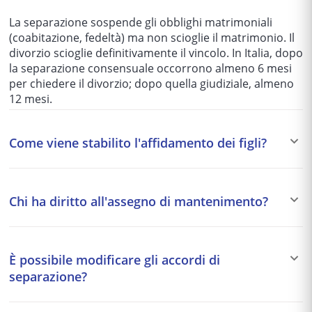
La separazione sospende gli obblighi matrimoniali
(coabitazione, fedeltà) ma non scioglie il matrimonio. Il
divorzio scioglie definitivamente il vincolo. In Italia, dopo
la separazione consensuale occorrono almeno 6 mesi
per chiedere il divorzio; dopo quella giudiziale, almeno
12 mesi.
Come viene stabilito l'affidamento dei figli?
Il giudice dispone in via preferenziale l'affidamento
condiviso, che garantisce a entrambi i genitori pari
Chi ha diritto all'assegno di mantenimento?
diritti e responsabilità. L'affidamento esclusivo è
riservato ai casi in cui uno dei genitori sia ritenuto
Il coniuge economicamente più debole può ottenere un
inidoneo. L'interesse superiore del minore è sempre il
assegno di mantenimento se non dispone di redditi
criterio guida.
È possibile modificare gli accordi di
adeguati al tenore di vita matrimoniale. I figli minori (e
separazione?
maggiorenni non ancora autosufficienti) hanno sempre
diritto al mantenimento da entrambi i genitori.
Sì. Gli accordi di separazione (affidamento,