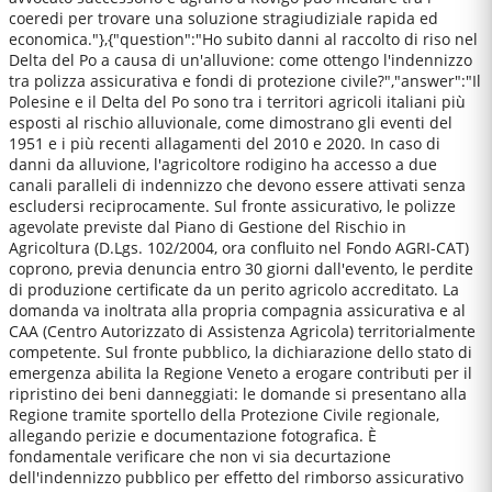
coeredi per trovare una soluzione stragiudiziale rapida ed
economica."},{"question":"Ho subito danni al raccolto di riso nel
Delta del Po a causa di un'alluvione: come ottengo l'indennizzo
tra polizza assicurativa e fondi di protezione civile?","answer":"Il
Polesine e il Delta del Po sono tra i territori agricoli italiani più
esposti al rischio alluvionale, come dimostrano gli eventi del
1951 e i più recenti allagamenti del 2010 e 2020. In caso di
danni da alluvione, l'agricoltore rodigino ha accesso a due
canali paralleli di indennizzo che devono essere attivati senza
escludersi reciprocamente. Sul fronte assicurativo, le polizze
agevolate previste dal Piano di Gestione del Rischio in
Agricoltura (D.Lgs. 102/2004, ora confluito nel Fondo AGRI-CAT)
coprono, previa denuncia entro 30 giorni dall'evento, le perdite
di produzione certificate da un perito agricolo accreditato. La
domanda va inoltrata alla propria compagnia assicurativa e al
CAA (Centro Autorizzato di Assistenza Agricola) territorialmente
competente. Sul fronte pubblico, la dichiarazione dello stato di
emergenza abilita la Regione Veneto a erogare contributi per il
ripristino dei beni danneggiati: le domande si presentano alla
Regione tramite sportello della Protezione Civile regionale,
allegando perizie e documentazione fotografica. È
fondamentale verificare che non vi sia decurtazione
dell'indennizzo pubblico per effetto del rimborso assicurativo