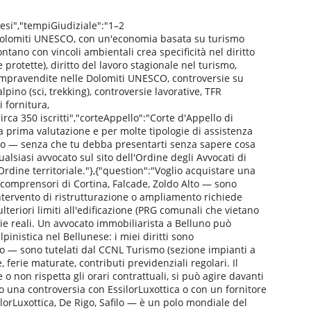
esi","tempiGiudiziale":"1–2
e Dolomiti UNESCO, con un'economia basata su turismo
montano con vincoli ambientali crea specificità nel diritto
rotette), diritto del lavoro stagionale nel turismo,
"compravendite nelle Dolomiti UNESCO, controversie su
lpino (sci, trekking), controversie lavorative, TFR
i fornitura,
ca 350 iscritti","corteAppello":"Corte d'Appello di
a prima valutazione e per molte tipologie di assistenza
asso — senza che tu debba presentarti senza sapere cosa
ualsiasi avvocato sul sito dell'Ordine degli Avvocati di
 Ordine territoriale."},{"question":"Voglio acquistare una
comprensori di Cortina, Falcade, Zoldo Alto — sono
intervento di ristrutturazione o ampliamento richiede
lteriori limiti all'edificazione (PRG comunali che vietano
rie reali. Un avvocato immobiliarista a Belluno può
pinistica nel Bellunese: i miei diritti sono
nzo — sono tutelati dal CCNL Turismo (sezione impianti a
, ferie maturate, contributi previdenziali regolari. Il
o non rispetta gli orari contrattuali, si può agire davanti
Ho una controversia con EssilorLuxottica o con un fornitore
ilorLuxottica, De Rigo, Safilo — è un polo mondiale del