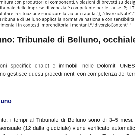
ornitura con produttori di componenti, violazioni di brevetti su des
Tribunale delle Imprese di Venezia è competente per le cause IP; il 
utare la situazione e indicare la via più rapida."}],"divorzioNote":"Il
Tribunale di Belluno applica la normativa nazionale con sensibilità al
imoniali in contesti imprenditoriali montani.","divorzioContent":"
uno: Tribunale di Belluno, occhial
oni specifici: chalet e immobili nelle Dolomiti UNE
elluno gestisce questi procedimenti con competenza del ter
lluno
nto, i tempi al Tribunale di Belluno sono di 3–5 mesi.
nsensuale (12 dalla giudiziale) viene verificato automati