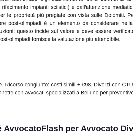
 rifacimento impianti sciistici) e dall'attenzione mediat
 le proprietà più pregiate con vista sulle Dolomiti. P
re post-olimpiadi è un elemento da considerare nella di
zioni: questo incide sul valore e deve essere verifica
t-olimpiadi fornisce la valutazione più attendibile.
 Ricorso congiunto: costi simili + €98. Divorzi con CTU 
ette con avvocati specializzati a Belluno per preventivo
é AvvocatoFlash per
Avvocato Div