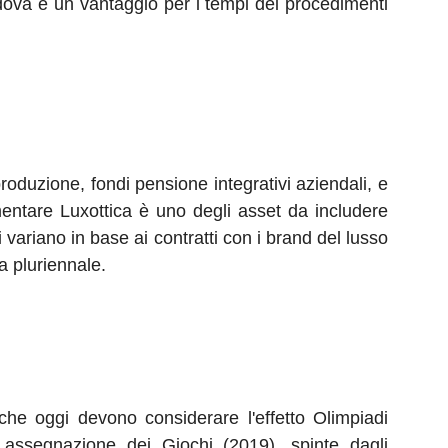
adova è un vantaggio per i tempi dei procedimenti
produzione, fondi pensione integrativi aziendali, e
mentare Luxottica è uno degli asset da includere
li variano in base ai contratti con i brand del lusso
a pluriennale.
 che oggi devono considerare l'effetto Olimpiadi
i assegnazione dei Giochi (2019), spinte dagli