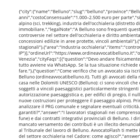
{"city":{"name":"Belluno","slug":"belluno","province":"Be
anni","costoConsensuale":"1.000–2.500 euro per parte","si
alpino (sci, trekking), industria dell'occhialeria (distretto 
immobiliare.","legalNote":"A Belluno sono frequenti questio
controversie nel settore dell'occhialeria e diritto ambien
concessioni edilizie in aree protette, vincoli ambientali"},{
stagionali"},{"area":"Industria occhialeria","items":"controv
IP"}],"ordineUrl":"https://www.ordineavvocatibelluno.it","
Venezia","cityFaqs":[{"question":"Devo andare fisicamente
tutto avviene via WhatsApp. Se la tua situazione richiede
fare."},{"question":"Come verifico che un avvocato sia iscri
Belluno (ordineavvocatibelluno.it). Tutti gli avvocati della
casa nelle Dolomiti UNESCO (Belluno): ci sono vincoli ch
soggetti a vincoli paesaggistici particolarmente stringent
autorizzazione paesaggistica e, per edifici di pregio, il n
nuove costruzioni per proteggere il paesaggio alpino). Pri
analizzare il PRG comunale e segnalare eventuali criticità."
garantiti?","answer":"I lavoratori stagionali nei comprens
fune) e dai contratti integrativi provinciali di Belluno. I d
mancato versamento dei contributi è un illecito denunciabil
al Tribunale del lavoro di Belluno. AvvocatoFlash ti mette 
del settore occhialeria nel Cadore: come agisco?","answer"