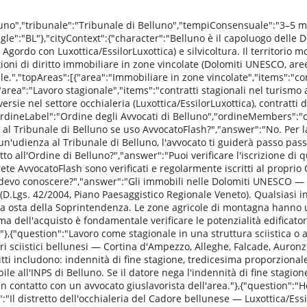
lluno","tribunale":"Tribunale di Belluno","tempiConsensuale":"3–5 m
gle":"BL"},"cityContext":{"character":"Belluno è il capoluogo dell
di Agordo con Luxottica/EssilorLuxottica) e silvicoltura. Il territorio 
ni di diritto immobiliare in zone vincolate (Dolomiti UNESCO, aree p
tale.","topAreas":[{"area":"Immobiliare in zone vincolate","items":
"area":"Lavoro stagionale","items":"contratti stagionali nel turismo a
ersie nel settore occhialeria (Luxottica/EssilorLuxottica), contratti d
ordineLabel":"Ordine degli Avvocati di Belluno","ordineMembers":"cir
 al Tribunale di Belluno se uso AvvocatoFlash?","answer":"No. Per l
 un'udienza al Tribunale di Belluno, l'avvocato ti guiderà passo p
tto all'Ordine di Belluno?","answer":"Puoi verificare l'iscrizione di q
 rete AvvocatoFlash sono verificati e regolarmente iscritti al proprio
e devo conoscere?","answer":"Gli immobili nelle Dolomiti UNESCO — 
i (D.Lgs. 42/2004, Piano Paesaggistico Regionale Veneto). Qualsiasi 
ulla osta della Soprintendenza. Le zone agricole di montagna hanno u
ma dell'acquisto è fondamentale verificare le potenzialità edificato
},{"question":"Lavoro come stagionale in una struttura sciistica o al
ori sciistici bellunesi — Cortina d'Ampezzo, Alleghe, Falcade, Auro
iritti includono: indennità di fine stagione, tredicesima proporzionale
e all'INPS di Belluno. Se il datore nega l'indennità di fine stagione 
in contatto con un avvocato giuslavorista dell'area."},{"question":"
:"Il distretto dell'occhialeria del Cadore bellunese — Luxottica/Ess