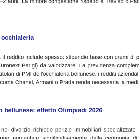
 1–2 anni. La minore congestione rispetto a Treviso o P
 occhialeria
, il reddito include spesso: stipendio base con premi di 
a (Euronext Parigi) da valorizzare. La previdenza comple
itolari di PMI dell'occhialeria bellunese, i redditi azienda
riffe come Chanel, Armani o Prada rende necessaria la medi
o bellunese: effetto Olimpiadi 2026
el divorzio richiede perizie immobiliari specializzate
sono aumentate significativamente dalla cerimonia d