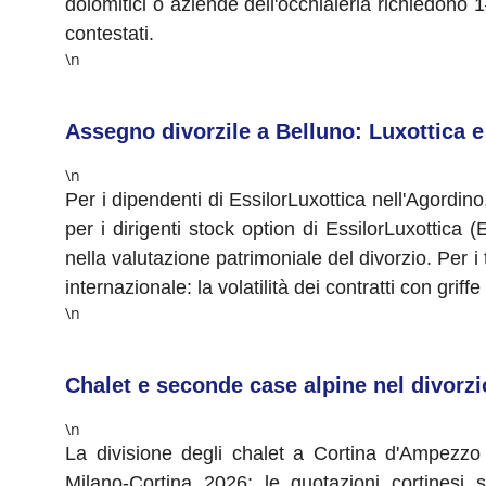
dolomitici o aziende dell'occhialeria richiedono
contestati.
\n
Assegno divorzile a Belluno: Luxottica e
\n
Per i dipendenti di EssilorLuxottica nell'Agordino
per i dirigenti stock option di EssilorLuxottic
nella valutazione patrimoniale del divorzio. Per i t
internazionale: la volatilità dei contratti con g
\n
Chalet e seconde case alpine nel divorzi
\n
La divisione degli chalet a Cortina d'Ampezzo n
Milano-Cortina 2026: le quotazioni cortinesi 