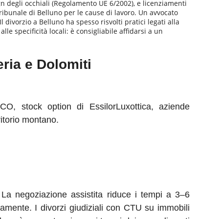
ign degli occhiali (Regolamento UE 6/2002), e licenziamenti
Tribunale di Belluno per le cause di lavoro. Un avvocato
 divorzio a Belluno ha spesso risvolti pratici legati alla
le specificità locali: è consigliabile affidarsi a un
eria e Dolomiti
SCO, stock option di EssilorLuxottica, aziende
ritorio montano.
 La negoziazione assistita riduce i tempi a 3–6
camente. I divorzi giudiziali con CTU su immobili