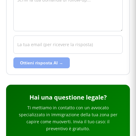
Ottieni risposta AI →
Hai
una questione legale
?
Ti mettiamo in contatto con un avvocato
specializzato in
Immigrazione
della tua zona
per
capire come muoverti
. Invia il tuo caso: il
preventivo è gratuito.