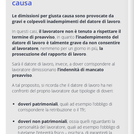
causa
Le dimissioni per giusta causa sono provocate da
gravi e colpevoli inadempimenti del datore di lavoro
.
In questi casi,
il lavoratore non è tenuto a rispettare il
termine di preavviso
, in quanto
l’inadempimento del
datore di lavoro è talmente grave da non consentire
al lavoratore
, nemmeno per un giorno in più,
la
prosecuzione del rapporto di lavoro
.
Sarà il datore di lavoro, invece, a dover corrispondere al
lavoratore dimissionario
l’indennità di mancato
preavviso
.
A tal proposito, si ricorda che il datore di lavoro ha nei
confronti del proprio lavoratore due tipologie di doveri:
doveri patrimoniali
, quali ad esempio l’obbligo di
corrispondere la retribuzione o il Tfr;
doveri non patrimoniali
, ossia quelli riguardanti la
personalità del lavoratore, quali ad esempio l’obbligo di
tutelarne l’integrità fisico – psichica, di garantirgli la