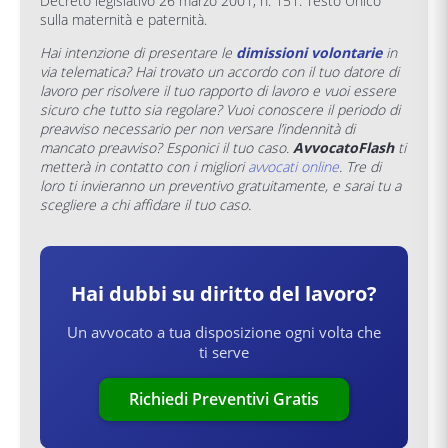
Decreto legislativo 26 marzo 2001, n. 151: Testo Unico
sulla maternità e paternità.
Hai intenzione di presentare le
dimissioni volontarie
in
via telematica? Hai trovato un accordo con il tuo datore di
lavoro per risolvere il tuo rapporto di lavoro e vuoi essere
sicuro che tutto sia regolare? Vuoi conoscere il periodo di
preavviso necessario per non versare l’indennità di
mancato preavviso? Esponici il tuo caso.
AvvocatoFlash
ti
metterà in contatto con i migliori
avvocati online
. Tre di
loro ti invieranno un preventivo gratuitamente, e sarai tu a
scegliere a chi affidare il tuo caso.
Hai dubbi su
diritto del lavoro
?
Un avvocato a tua disposizione ogni volta che
ti serve
Richiedi Preventivi Gratis