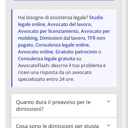
Hai bisogno di assistenza legale?
Studio
legale online
,
Avvocato del lavoro
,
Avvocato per licenziamento
,
Avvocato per
mobbing
,
Dimissioni dal lavoro
,
TFR non
pagato
,
Consulenza legale online
,
Avvocato online
,
Gratuito patrocinio
o
Consulenza legale gratuita
su
AvvocatoFlash: descrivi il tuo problema e
ricevi una risposta da un avvocato
specializzato entro 24 ore.
Quanto dura il preavviso per le
dimissioni?
Il termine di preavviso è fissato dai contratti
Cosa sono le dimissioni per giusta