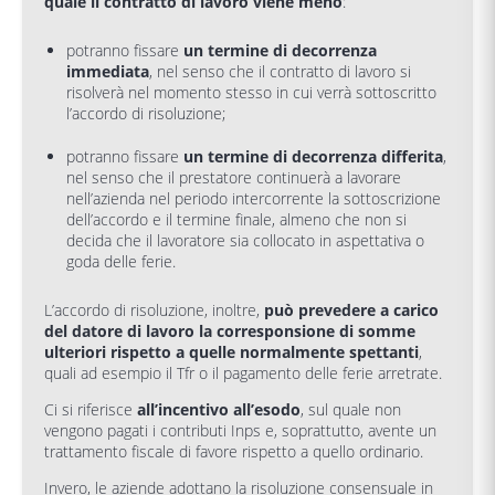
quale il contratto di lavoro viene meno
:
potranno fissare
un termine di decorrenza
immediata
, nel senso che il contratto di lavoro si
risolverà nel momento stesso in cui verrà sottoscritto
l’accordo di risoluzione;
potranno fissare
un termine di decorrenza differita
,
nel senso che il prestatore continuerà a lavorare
nell’azienda nel periodo intercorrente la sottoscrizione
dell’accordo e il termine finale, almeno che non si
decida che il lavoratore sia collocato in aspettativa o
goda delle ferie.
L’accordo di risoluzione, inoltre,
può prevedere a carico
del datore di lavoro la corresponsione di somme
ulteriori rispetto a quelle normalmente spettanti
,
quali ad esempio il Tfr o il pagamento delle ferie arretrate.
Ci si riferisce
all’incentivo all’esodo
, sul quale non
vengono pagati i contributi Inps e, soprattutto, avente un
trattamento fiscale di favore rispetto a quello ordinario.
Invero, le aziende adottano la risoluzione consensuale in