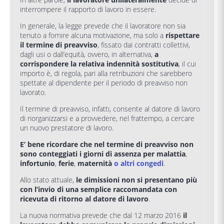
interrompere il rapporto di lavoro in essere.
In generale, la legge prevede che il lavoratore non sia
tenuto a fornire alcuna motivazione, ma solo a
rispettare
il termine di preavviso
, fissato dai contratti collettivi,
dagli usi o dall’equità, ovvero, in alternativa,
a
corrispondere la relativa indennità sostitutiva
, il cui
importo è, di regola, pari alla retribuzioni che sarebbero
spettate al dipendente per il periodo di preavviso non
lavorato.
Il termine di preavviso, infatti, consente al datore di lavoro
di riorganizzarsi e a provvedere, nel frattempo, a cercare
un nuovo prestatore di lavoro.
E’ bene ricordare che nel termine di preavviso non
sono conteggiati i giorni di assenza per malattia
,
infortunio
,
ferie
,
maternità
o altri congedi
.
Allo stato attuale,
le dimissioni non si presentano più
con l’invio di una semplice raccomandata con
ricevuta di ritorno al datore di lavoro
.
La nuova normativa prevede che dal 12 marzo 2016
il