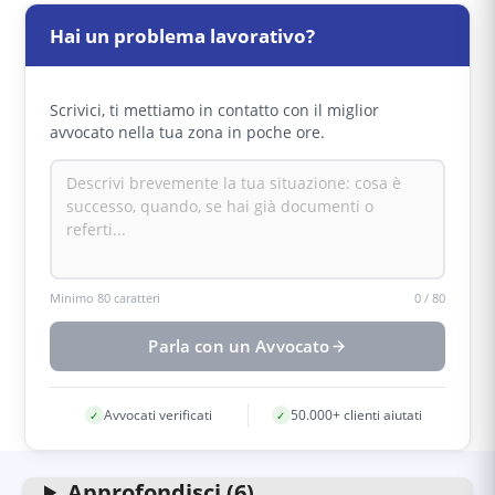
lavorativa del dipendente. Questa valutazione
disciplinare fondata su comportamenti non
consente di determinare se la condotta è
consoni che ledono la fiducia nel rapporto di
Hai un problema lavorativo?
effettivamente così grave da giustificare il
lavoro in modo definitivo. Si caratterizza per
licenziamento.
l'assenza di arbitrarietà, la gravità della condotta
e per l'obbligo del datore di dimostrare l'effettiva
Scrivici, ti mettiamo in contatto con il miglior
esistenza della giusta causa in caso di
avvocato nella tua zona in poche ore.
contestazione.
Minimo 80 caratteri
0
/
80
Parla con un Avvocato
Avvocati verificati
50.000+ clienti aiutati
✓
✓
Approfondisci (6)