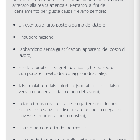
arrecato alla realtà aziendale. Pertanto, ai fini del
licenziamento per giusta causa rilevano sempre:
un eventuale furto posto a danno del datore;
l’insubordinazione;
l’abbandono senza giustificazioni apparenti del posto di
lavoro;
rendere pubblici i segreti aziendali (che potrebbe
comportare il reato di spionaggio industriale);
false malattie o falsi infortuni (soprattutto se il falso
verrà poi accertato dal medico del lavoro);
la falsa timbratura del cartellino (attenzione: incorre
nella stessa sanzione disciplinare anche il collega che
dovesse timbrare al posto nostro);
un uso non corretto dei permessi;
una condotta penalmente rilevante al di fuori del lavoro.