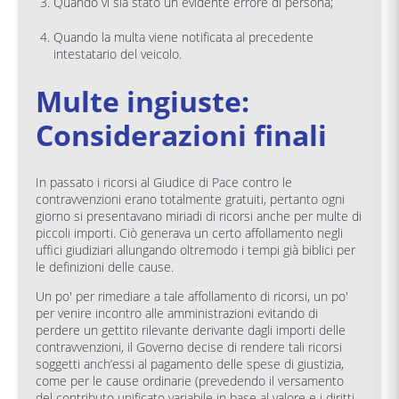
Quando vi sia stato un evidente errore di persona;
Quando la multa viene notificata al precedente
intestatario del veicolo.
Multe ingiuste:
Considerazioni finali
In passato i ricorsi al Giudice di Pace contro le
contravvenzioni erano totalmente gratuiti, pertanto ogni
giorno si presentavano miriadi di ricorsi anche per multe di
piccoli importi. Ciò generava un certo affollamento negli
uffici giudiziari allungando oltremodo i tempi già biblici per
le definizioni delle cause.
Un po' per rimediare a tale affollamento di ricorsi, un po'
per venire incontro alle amministrazioni evitando di
perdere un gettito rilevante derivante dagli importi delle
contravvenzioni, il Governo decise di rendere tali ricorsi
soggetti anch’essi al pagamento delle spese di giustizia,
come per le cause ordinarie (prevedendo il versamento
del contributo unificato variabile in base al valore e i diritti