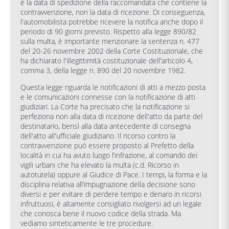
è la data di spedizione della raccomandata che contiene la
contravvenzione, non la data di ricezione. Di conseguenza,
l'automobilista potrebbe ricevere la notifica anche dopo il
periodo di 90 giorni previsto. Rispetto alla legge 890/82
sulla multa, è importante menzionare la sentenza n. 477
del 20-26 novembre 2002 della Corte Costituzionale, che
ha dichiarato l'illegittimità costituzionale dell'articolo 4,
comma 3, della legge n. 890 del 20 novembre 1982.
Questa legge riguarda le notificazioni di atti a mezzo posta
e le comunicazioni connesse con la notificazione di atti
giudiziari. La Corte ha precisato che la notificazione si
perfeziona non alla data di ricezione dell'atto da parte del
destinatario, bensì alla data antecedente di consegna
dell'atto all'ufficiale giudiziario. Il ricorso contro la
contravvenzione può essere proposto al Prefetto della
località in cui ha avuto luogo l’infrazione, al comando dei
vigili urbani che ha elevato la multa (c.d. Ricorso in
autotutela) oppure al Giudice di Pace. I tempi, la forma e la
disciplina relativa all’impugnazione della decisione sono
diversi e per evitare di perdere tempo e denaro in ricorsi
infruttuosi, è altamente consigliato rivolgersi ad un legale
che conosca bene il nuovo codice della strada. Ma
vediamo sinteticamente le tre procedure.