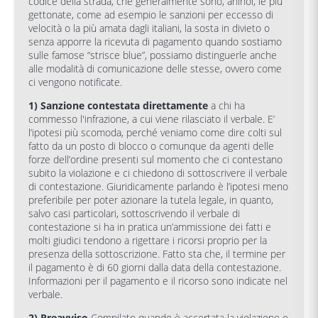
codice della strada, che generalmente sono, ahinoi, le più
gettonate, come ad esempio le sanzioni per eccesso di
velocità o la più amata dagli italiani, la sosta in divieto o
senza apporre la ricevuta di pagamento quando sostiamo
sulle famose “strisce blue”, possiamo distinguerle anche
alle modalità di comunicazione delle stesse, ovvero come
ci vengono notificate.
1) Sanzione contestata direttamente
a chi ha
commesso l'infrazione, a cui viene rilasciato il verbale. E’
l’ipotesi più scomoda, perché veniamo come dire colti sul
fatto da un posto di blocco o comunque da agenti delle
forze dell’ordine presenti sul momento che ci contestano
subito la violazione e ci chiedono di sottoscrivere il verbale
di contestazione. Giuridicamente parlando è l’ipotesi meno
preferibile per poter azionare la tutela legale, in quanto,
salvo casi particolari, sottoscrivendo il verbale di
contestazione si ha in pratica un’ammissione dei fatti e
molti giudici tendono a rigettare i ricorsi proprio per la
presenza della sottoscrizione. Fatto sta che, il termine per
il pagamento è di 60 giorni dalla data della contestazione.
Informazioni per il pagamento e il ricorso sono indicate nel
verbale.
2) Preavviso
Compilato quando è accertata la violazione e