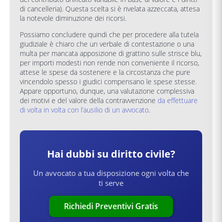
di cancelleria). Questa scelta si è rivelata azzeccata, attesa
la notevole diminuzione dei ricorsi.
Possiamo concludere quindi che per procedere alla tutela
giudiziale è chiaro che un verbale di contestazione o una
multa per mancata apposizione di grattino sulle strisce blu,
per importi modesti non rende non conveniente il ricorso,
attese le spese da sostenere e la circostanza che pure
vincendolo spesso i giudici compensano le spese stesse.
Appare opportuno, dunque, una valutazione complessiva
dei motivi e del valore della contravvenzione
da effettuare
di volta in volta con l’ausilio di un avvocato
.
Hai dubbi su
diritto civile
?
Un avvocato a tua disposizione ogni volta che
ti serve
Richiedi Preventivi Gratis