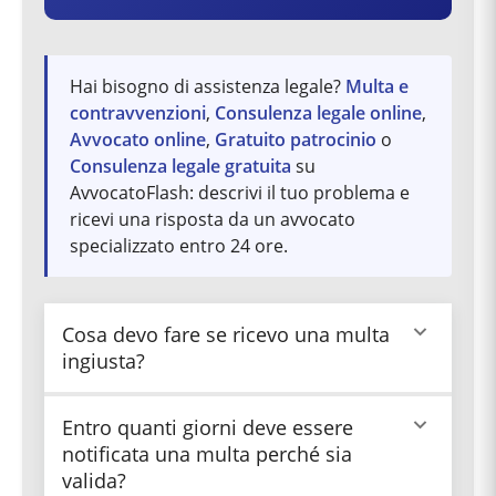
Hai bisogno di assistenza legale?
Multa e
contravvenzioni
,
Consulenza legale online
,
Avvocato online
,
Gratuito patrocinio
o
Consulenza legale gratuita
su
AvvocatoFlash: descrivi il tuo problema e
ricevi una risposta da un avvocato
specializzato entro 24 ore.
Cosa devo fare se ricevo una multa
ingiusta?
Se pensi che la multa sia illegittima, puoi
Entro quanti giorni deve essere
rivolgerti a un avvocato esperto in codice della
notificata una multa perché sia
strada per verificare se ci sono i presupposti per
valida?
un ricorso. Esistono vari motivi per cui una multa