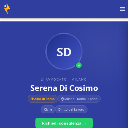
Home
›
Avvocati
›
Milano
›
Serena Di Cosimo
SD
⚖ AVVOCATO
· MILANO
Serena Di Cosimo
Albo di
Roma
Milano · Roma · Latina
Civile
Diritto del Lavoro
Richiedi consulenza →