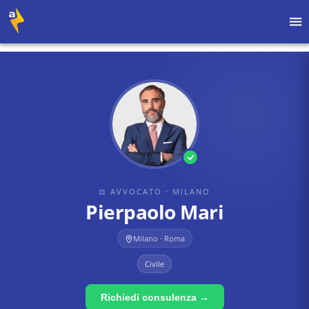
Home
›
Avvocati
›
Milano
›
Pierpaolo Mari
⚖ AVVOCATO
· MILANO
Pierpaolo Mari
Milano · Roma
Civile
Richiedi consulenza →