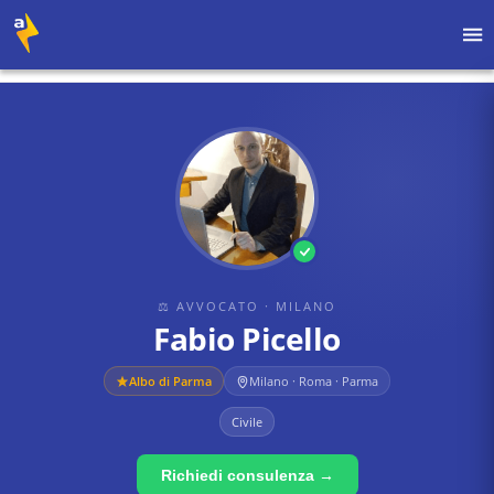
Home
›
Avvocati
›
Milano
›
Fabio Picello
⚖ AVVOCATO
· MILANO
Fabio Picello
Albo di
Parma
Milano · Roma · Parma
Civile
Richiedi consulenza →