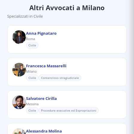
Altri Avvocati
a Milano
Specializzati in
Civile
Anna Pignataro
Roma
Civile
Francesca Massarelli
Milano
Civile
Contenzioso stragiudiziale
Salvatore Cirilla
Messina
Civile
Procedure esecutive ed Espropriazioni
Alessandra Molina