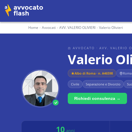
Home
›
Avvocati
›
AVV. VALERIO OLIVIERI
›
Valerio Olivieri
⚖ AVVOCATO
· AVV. VALERIO O
Valerio Oli
Albo di
Roma
· n. A46598
Roma 
Civile
Separazione e Divorzio
Suc
Richiedi consulenza →
10
anni