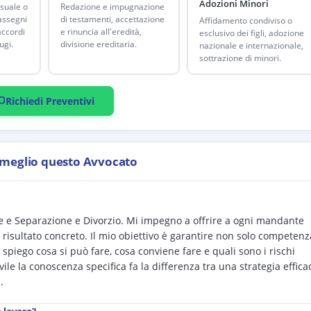
Adozioni Minori
suale o
Redazione e impugnazione
 assegni
di testamenti, accettazione
Affidamento condiviso o
ccordi
e rinuncia all'eredità,
esclusivo dei figli, adozione
ugi.
divisione ereditaria.
nazionale e internazionale,
sottrazione di minori.
Richiedi Preventivi
 meglio questo Avvocato
ile e Separazione e Divorzio. Mi impegno a offrire a ogni mandante
 risultato concreto. Il mio obiettivo è garantire non solo competenz
spiego cosa si può fare, cosa conviene fare e quali sono i rischi
ivile la conoscenza specifica fa la differenza tra una strategia effica
.