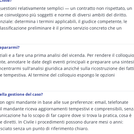
Civile?
 questioni relativamente semplici — un contratto non rispettato, un
coinvolgono più soggetti e norme di diversi ambiti del diritto.
nziale: determina i termini applicabili, il giudice competente, le
lassificazione preliminare è il primo servizio concreto che un
repararmi?
nziali e a fare una prima analisi del vicenda. Per rendere il colloquio
ente, annotare le date degli eventi principali e preparare una sintesi
entrarmi sull'analisi giuridica anziché sulla ricostruzione dei fatti
e tempestiva. Al termine del colloquio espongo le opzioni
ella gestione del caso?
on ogni mandante in base alle sue preferenze: email, telefonate
il mandante riceva aggiornamenti tempestivi e comprensibili, senz
nicazione ha lo scopo di far capire dove si trova la pratica, cosa è
 diretti. In Civile i procedimenti possono durare mesi o anni:
ciato senza un punto di riferimento chiaro.