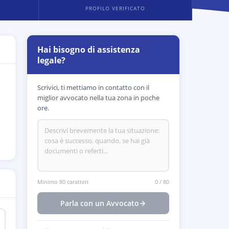
PROFILO VERIFICATO
Hai bisogno di assistenza
legale?
Scrivici, ti mettiamo in contatto con il
miglior avvocato nella tua zona in poche
ore.
.
Minimo 80 caratteri
0
/
80
Parla con un Avvocato