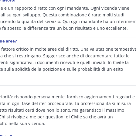
o lavoro?
le e un rapporto diretto con ogni mandante. Ogni vicenda viene
li su ogni sviluppo. Questa combinazione è rara: molti studi
iducendo la qualità del servizio. Qui ogni mandante ha un riferimen
o fa spesso la differenza tra un buon risultato e uno eccellente.
sue aree?
fattore critico in molte aree del diritto. Una valutazione tempestiv
ma che si restringano. Suggerisco anche di documentare tutto: le
i significativi, i documenti ricevuti e quelli inviati. In Civile la
e sulla solidità della posizione e sulle probabilità di un esito
iorità: rispondo personalmente, fornisco aggiornamenti regolari e
 in ogni fase del iter procedurale. La professionalità si misura
tto risultati certi dove non lo sono, ma garantisco il massimo
i si rivolge a me per questioni di Civile sa che avrà un
olto nella sua vicenda.