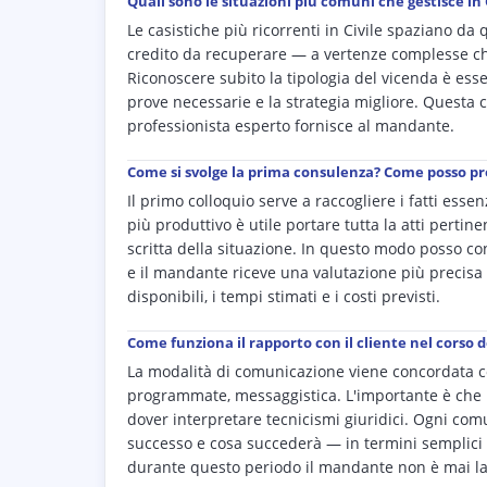
Quali sono le situazioni più comuni che gestisce in 
Le casistiche più ricorrenti in Civile spaziano da
credito da recuperare — a vertenze complesse che 
Riconoscere subito la tipologia del vicenda è esse
prove necessarie e la strategia migliore. Questa c
professionista esperto fornisce al mandante.
Come si svolge la prima consulenza? Come posso p
Il primo colloquio serve a raccogliere i fatti esse
più produttivo è utile portare tutta la atti pertin
scritta della situazione. In questo modo posso conc
e il mandante riceve una valutazione più precisa 
disponibili, i tempi stimati e i costi previsti.
Come funziona il rapporto con il cliente nel corso d
La modalità di comunicazione viene concordata c
programmate, messaggistica. L'importante è che 
dover interpretare tecnicismi giuridici. Ogni comu
successo e cosa succederà — in termini semplici e
durante questo periodo il mandante non è mai las