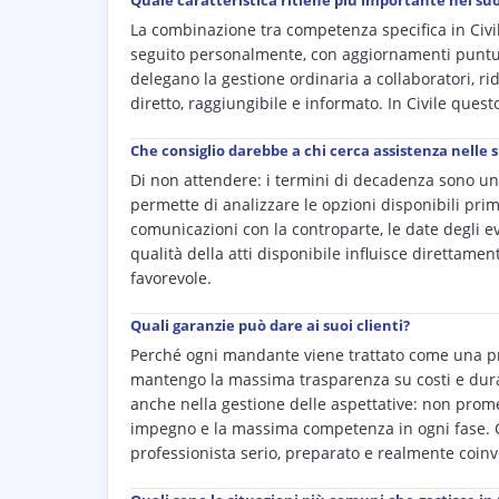
Quale caratteristica ritiene più importante nel su
La combinazione tra competenza specifica in Civi
seguito personalmente, con aggiornamenti puntua
delegano la gestione ordinaria a collaboratori, r
diretto, raggiungibile e informato. In Civile quest
Che consiglio darebbe a chi cerca assistenza nelle 
Di non attendere: i termini di decadenza sono un 
permette di analizzare le opzioni disponibili pri
comunicazioni con la controparte, le date degli event
qualità della atti disponibile influisce direttament
favorevole.
Quali garanzie può dare ai suoi clienti?
Perché ogni mandante viene trattato come una pr
mantengo la massima trasparenza su costi e durata
anche nella gestione delle aspettative: non prome
impegno e la massima competenza in ogni fase. Ch
professionista serio, preparato e realmente coinv