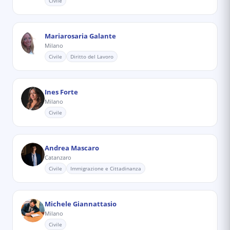
Civile
Mariarosaria Galante
Milano
Civile
Diritto del Lavoro
Ines Forte
Milano
Civile
Andrea Mascaro
Catanzaro
Civile
Immigrazione e Cittadinanza
Michele Giannattasio
Milano
Civile