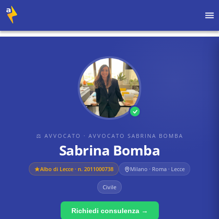
Home
›
Avvocati
›
Avvocato Sabrina Bomba
›
Sabrina Bomba
⚖ AVVOCATO
· AVVOCATO SABRINA BOMBA
Sabrina Bomba
Albo di
Lecce
· n. 2011000738
Milano · Roma · Lecce
Civile
Richiedi consulenza →