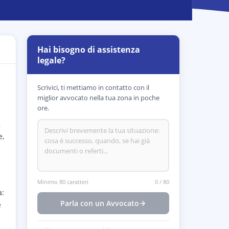
Hai bisogno di assistenza
legale?
Scrivici, ti mettiamo in contatto con il
miglior avvocato nella tua zona in poche
ore.
,
e,
Minimo 80 caratteri
0
/
80
a:
Parla con un Avvocato
e