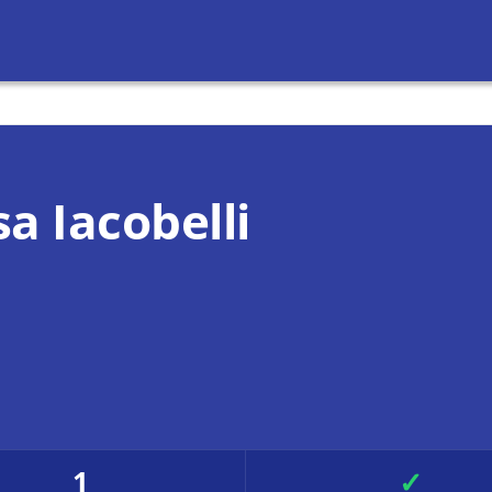
a Iacobelli
1
✓