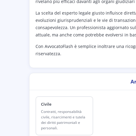
rivelano più efficaci davanti agli organi giudiziari 
La scelta del esperto legale giusto influisce dire
evoluzioni giurisprudenziali e le vie di transazio
consapevolezza. Un professionista aggiornato sull
attuale, ma anche come potrebbe evolversi in base
Con AvvocatoFlash è semplice inoltrare una rico
riservatezza.
A
Civile
Contratti, responsabilità
civile, risarcimenti e tutela
dei diritti patrimoniali e
personali.