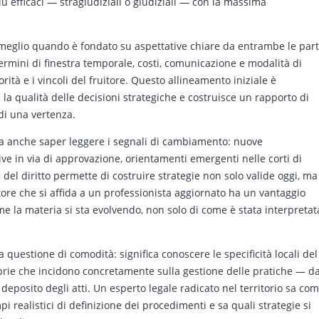
più efficaci — stragiudiziali o giudiziali — con la massima
a meglio quando è fondato su aspettative chiare da entrambe le part
termini di finestra temporale, costi, comunicazione e modalità di
rità e i vincoli del fruitore. Questo allineamento iniziale è
la qualità delle decisioni strategiche e costruisce un rapporto di
 di una vertenza.
ica anche saper leggere i segnali di cambiamento: nuove
ive in via di approvazione, orientamenti emergenti nelle corti di
 del diritto permette di costruire strategie non solo valide oggi, ma
ruitore che si affida a un professionista aggiornato ha un vantaggio
me la materia si sta evolvendo, non solo di come è stata interpretat
 questione di comodità: significa conoscere le specificità locali del
oprie che incidono concretamente sulla gestione delle pratiche — da
 deposito degli atti. Un esperto legale radicato nel territorio sa co
i realistici di definizione dei procedimenti e sa quali strategie si