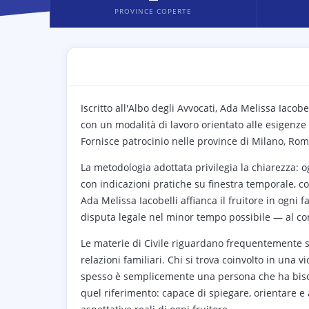
PROVINCE COPERTE
Iscritto all'Albo degli Avvocati, Ada Melissa Iacob
con un modalità di lavoro orientato alle esigenze s
Fornisce patrocinio nelle province di Milano, Rom
La metodologia adottata privilegia la chiarezza: o
con indicazioni pratiche su finestra temporale, cos
Ada Melissa Iacobelli affianca il fruitore in ogni f
disputa legale nel minor tempo possibile — al con
Le materie di Civile riguardano frequentemente si
relazioni familiari. Chi si trova coinvolto in una
spesso è semplicemente una persona che ha bisog
quel riferimento: capace di spiegare, orientare e