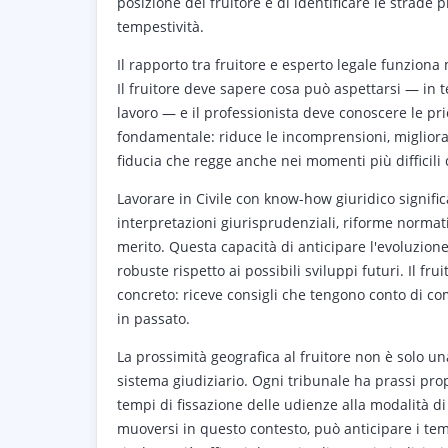
posizione del fruitore e di identificare le strade 
tempestività.
Il rapporto tra fruitore e esperto legale funzion
Il fruitore deve sapere cosa può aspettarsi — in 
lavoro — e il professionista deve conoscere le prio
fondamentale: riduce le incomprensioni, migliora 
fiducia che regge anche nei momenti più difficili
Lavorare in Civile con know-how giuridico signif
interpretazioni giurisprudenziali, riforme normat
merito. Questa capacità di anticipare l'evoluzione
robuste rispetto ai possibili sviluppi futuri. Il f
concreto: riceve consigli che tengono conto di co
in passato.
La prossimità geografica al fruitore non è solo una
sistema giudiziario. Ogni tribunale ha prassi pr
tempi di fissazione delle udienze alla modalità di
muoversi in questo contesto, può anticipare i temp