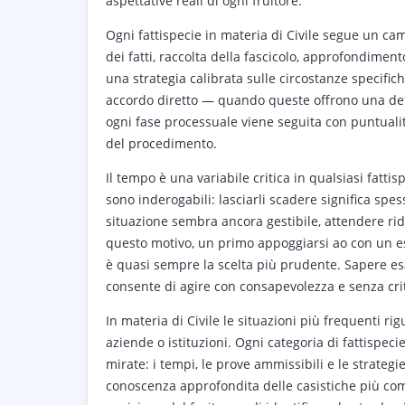
aspettative reali di ogni fruitore.
Ogni fattispecie in materia di Civile segue un cam
dei fatti, raccolta della fascicolo, approfondiment
una strategia calibrata sulle circostanze specific
accordo diretto — quando queste offrono una defin
ogni fase processuale viene seguita con puntualit
del procedimento.
Il tempo è una variabile critica in qualsiasi fattis
sono inderogabili: lasciarli scadere significa spe
situazione sembra ancora gestibile, attendere ridu
questo motivo, un primo appoggiarsi ao con un 
è quasi sempre la scelta più prudente. Sapere e
consente di agire con consapevolezza e senza critic
In materia di Civile le situazioni più frequenti ri
aziende o istituzioni. Ogni categoria di fattispe
mirate: i tempi, le prove ammissibili e le strategi
conoscenza approfondita delle casistiche più com