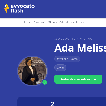
Home
›
Avvocati
›
Milano
›
Ada Melissa Iacobelli
⚖ AVVOCATO
· MILANO
Ada Meliss
Milano · Roma
Civile
Richiedi consulenza →
2