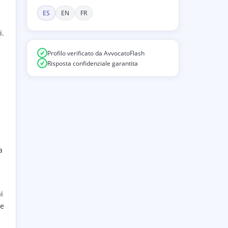
ES
EN
FR
i.
Profilo verificato da AvvocatoFlash
Risposta confidenziale garantita
a
i
me