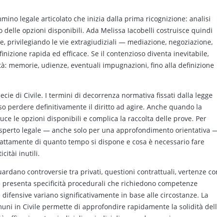
mino legale articolato che inizia dalla prima ricognizione: analisi
o delle opzioni disponibili. Ada Melissa Iacobelli costruisce quindi
he, privilegiando le vie extragiudiziali — mediazione, negoziazione,
izione rapida ed efficace. Se il contenzioso diventa inevitabile,
à: memorie, udienze, eventuali impugnazioni, fino alla definizione
pecie di Civile. I termini di decorrenza normativa fissati dalla legge
sso perdere definitivamente il diritto ad agire. Anche quando la
ce le opzioni disponibili e complica la raccolta delle prove. Per
esperto legale — anche solo per una approfondimento orientativa 
sattamente di quanto tempo si dispone e cosa è necessario fare
itài inutili.
guardano controversie tra privati, questioni contrattuali, vertenze co
cie presenta specificità procedurali che richiedono competenze
e difensive variano significativamente in base alle circostanze. La
uni in Civile permette di approfondire rapidamente la solidità del