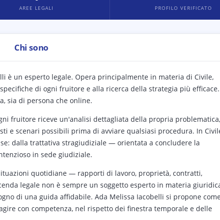
AREE LEGALI
PROFILO VERIFICATO
Chi sono
elli è un esperto legale. Opera principalmente in materia di Civile,
pecifiche di ogni fruitore e alla ricerca della strategia più efficace.
a, sia di persona che online.
gni fruitore riceve un'analisi dettagliata della propria problematica
ti e scenari possibili prima di avviare qualsiasi procedura. In Civil
ase: dalla trattativa stragiudiziale — orientata a concludere la
tenzioso in sede giudiziale.
tuazioni quotidiane — rapporti di lavoro, proprietà, contratti,
 vicenda legale non è sempre un soggetto esperto in materia giuridic
no di una guida affidabile. Ada Melissa Iacobelli si propone com
 agire con competenza, nel rispetto dei finestra temporale e delle