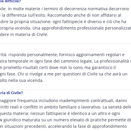
e difficile?
bile. In molte materie i termini di decorrenza normativa decorrono
la differenza sull'esito. Raccomando anche di non affidarsi al
ire la propria situazione: ogni fattispecie è diverso e ciò che ha
a propria vicenda. Una approfondimento professionale personalizza
ere in materia di Civile.
orità: rispondo personalmente, fornisco aggiornamenti regolari e
tra temporale in ogni fase del cammino legale. La professionalità 
 prometto risultati certi dove non lo sono, ma garantisco il
fase. Chi si rivolge a me per questioni di Civile sa che avrà un
olto nella sua vicenda.
ia di Civile?
 maggiore frequenza includono inadempimenti contrattuali, danni
itti reali e conflitti in ambito familiare o lavorativo. La varietà dell
questa materia: nessun fattispecie è identico a un altro e ogni
 giuridico maturata su un numero elevato di pratiche permette di
n situazioni precedenti, accelerando la fase di approfondimento