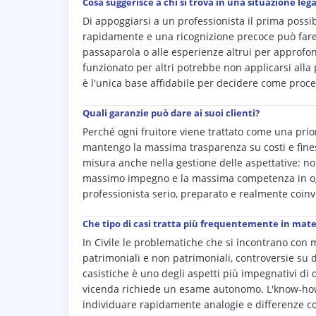
Cosa suggerisce a chi si trova in una situazione legal
Di appoggiarsi a un professionista il prima possi
rapidamente e una ricognizione precoce può fare 
passaparola o alle esperienze altrui per approfond
funzionato per altri potrebbe non applicarsi all
è l'unica base affidabile per decidere come proced
Quali garanzie può dare ai suoi clienti?
Perché ogni fruitore viene trattato come una pri
mantengo la massima trasparenza su costi e fines
misura anche nella gestione delle aspettative: non
massimo impegno e la massima competenza in ogni 
professionista serio, preparato e realmente coinv
Che tipo di casi tratta più frequentemente in mater
In Civile le problematiche che si incontrano con
patrimoniali e non patrimoniali, controversie su dir
casistiche è uno degli aspetti più impegnativi di 
vicenda richiede un esame autonomo. L'know-how
individuare rapidamente analogie e differenze co