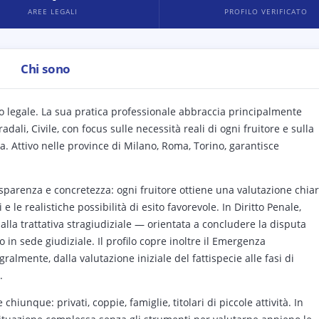
AREE LEGALI
PROFILO VERIFICATO
Chi sono
o legale. La sua pratica professionale abbraccia principalmente
dali, Civile, con focus sulle necessità reali di ogni fruitore e sulla
a. Attivo nelle province di Milano, Roma, Torino, garantisce
asparenza e concretezza: ogni fruitore ottiene una valutazione chia
 e le realistiche possibilità di esito favorevole. In Diritto Penale,
dalla trattativa stragiudiziale — orientata a concludere la disputa
in sede giudiziale. Il profilo copre inoltre il Emergenza
almente, dalla valutazione iniziale del fattispecie alle fasi di
.
hiunque: privati, coppie, famiglie, titolari di piccole attività. In