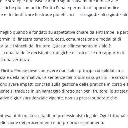
 le strategie difensive variano significativamente in base alle
sistiche più comuni in Diritto Penale permette di approfondire
 e di identificare le strade più efficaci — stragiudiziali o giudiziali
a meglio quando è fondato su aspettative chiare da entrambe le part
termini di finestra temporale, costi, comunicazione e modalità di
rità e i vincoli del fruitore. Questo allineamento iniziale è
la qualità delle decisioni strategiche e costruisce un rapporto di
 di una vertenza.
Diritto Penale deve conoscere non solo i principi consolidati, ma
za e della normativa. Le sentenze dei tribunali superiori, le circola
sono avere impatti concreti sulla gestione delle pratiche in corso e 
e si traduce in un vantaggio diretto per ogni fruitore: le strateg
tivo e giurisprudenziale vigente, non su prassi superate che
ottovalutato nella scelta di un professionista legale. Ogni tribunale
 definizione dei procedimenti e un proprio orientamento