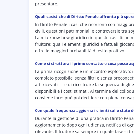
presentare.
Quali casistiche di Diritto Penale affronta più spess
In Diritto Penale i casi che ricorrono con maggio
civili, questioni patrimoniali e controversie tra so
La mia know-how giuridico in queste casistiche mi
fruitore: quali elementi giuridici e fattuali gioc
offre le maggiori probabilità di esito positivo.
Come si struttura il primo contatto e cosa posso a
La prima ricognizione è un incontro esplorativo: i
completo possibile, senza filtri e senza preconcett
atti ricevuti — e di ricostruire la sequenza degli 
disponibili e i costi stimati. Al termine del collo
conviene fare: può poi decidere con piena consa
Con quale frequenza aggiorna i clienti sullo stato d
Durante la gestione di una pratica in Diritto Penal
aggiornamento dopo ogni udienza, notifica di ogn
rilevante. Il fruitore sa sempre in quale fase si tr