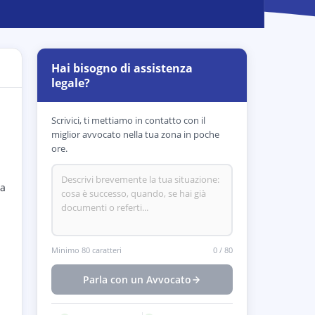
Hai bisogno di assistenza
legale?
Scrivici, ti mettiamo in contatto con il
miglior avvocato nella tua zona in poche
ore.
ra
Minimo 80 caratteri
0
/
80
Parla con un Avvocato