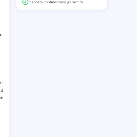
Risposta confidenziale garantita
i.
ri
su
ie