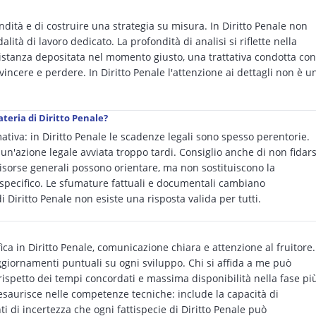
ondità e di costruire una strategia su misura. In Diritto Penale non
lità di lavoro dedicato. La profondità di analisi si riflette nella
'istanza depositata nel momento giusto, una trattativa condotta con
vincere e perdere. In Diritto Penale l'attenzione ai dettagli non è u
teria di Diritto Penale?
ativa: in Diritto Penale le scadenze legali sono spesso perentorie.
n'azione legale avviata troppo tardi. Consiglio anche di non fidars
risorse generali possono orientare, ma non sostituiscono la
specifico. Le sfumature fattuali e documentali cambiano
i Diritto Penale non esiste una risposta valida per tutti.
ca in Diritto Penale, comunicazione chiara e attenzione al fruitore.
giornamenti puntuali su ogni sviluppo. Chi si affida a me può
rispetto dei tempi concordati e massima disponibilità nella fase pi
i esaurisce nelle competenze tecniche: include la capacità di
i di incertezza che ogni fattispecie di Diritto Penale può