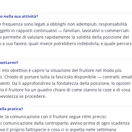
o nella sua attività?
re frequenza sono legati a obblighi non adempiuti, responsabilità
ggetti in rapporti continuativi — familiari, lavorativi o commerciali.
 permette di valutare rapidamente la solidità della posizione del
ano a suo favore, quali invece potrebbero indebolirla, e quale percor
spettarmi?
l mio obiettivo è capire la situazione del fruitore nel modo più
i. Chiedo di portare tutta la fascicolo disponibile — contratti, email
eventi. Da lì approfondireo la fondatezza della posizione, le opzioni
quio il fruitore ha un quadro chiaro di come stanno le cose e di cosa
pevolezza se procedere.
ella pratica?
e, la comunicazione con il fruitore segue ritmi precisi:
i comunicazione dalla controparte, avviso prima di ogni scadenza
ova il proprio fattispecie e cosa ci si aspetta nelle settimane