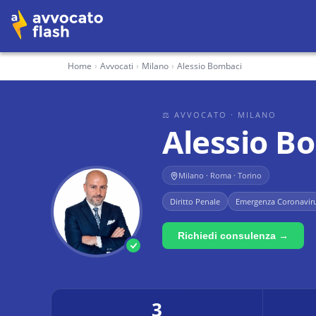
Home
›
Avvocati
›
Milano
›
Alessio Bombaci
⚖ AVVOCATO
· MILANO
Alessio B
Milano · Roma · Torino
Diritto Penale
Emergenza Coronavir
Richiedi consulenza →
3