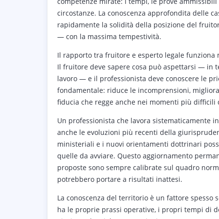
competenze mirate: i tempi, le prove ammissibili e
circostanze. La conoscenza approfondita delle ca
rapidamente la solidità della posizione del fruitore
— con la massima tempestività.
Il rapporto tra fruitore e esperto legale funzion
Il fruitore deve sapere cosa può aspettarsi — in 
lavoro — e il professionista deve conoscere le prio
fondamentale: riduce le incomprensioni, migliora 
fiducia che regge anche nei momenti più difficili
Un professionista che lavora sistematicamente in 
anche le evoluzioni più recenti della giurispruden
ministeriali e i nuovi orientamenti dottrinari pos
quelle da avviare. Questo aggiornamento permanent
proposte sono sempre calibrate sul quadro norma
potrebbero portare a risultati inattesi.
La conoscenza del territorio è un fattore spesso s
ha le proprie prassi operative, i propri tempi di