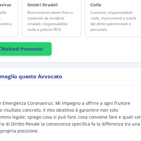
virus
Sinistri Stradali
Civile
alla
Risarcimento danni fisici e
Contratti, responsabilità
:
materiali da incidenti
civile, risarcimenti e tutela
antiti e
stradali, responsabilità
dei diritti patrimoniali e
civile e polizze RCA.
personali.
Richiedi Preventivi
 meglio questo Avvocato
 e Emergenza Coronavirus. Mi impegno a offrire a ogni fruitore
 risultato concreto. Il mio obiettivo è garantire non solo
no legale: spiego cosa si può fare, cosa conviene fare e quali so
ria di Diritto Penale la conoscenza specifica fa la differenza tra una
 propria posizione.