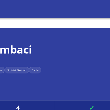
ombaci
us
Sinistri Stradali
Civile
4
✓