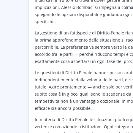
molti casi il fruitore si trova a dover gestire un
implicazioni. Alessio Bombaci si impegna a colma
spiegando le opzioni disponibili e guidando ogni f
specifiche.
La gestione di un fattispecie di Diritto Penale r
la prima approfondimento della situazione si raccog
percorribile. La preferenza va sempre verso le def
accordo tra le parti — perché riducono tempi e cos
esattamente cosa aspettarsi in ogni fase del proc
Le questioni di Diritto Penale hanno spesso cara
indipendentemente dalla volontà delle parti, e rin
tutele. Agire prontamente — anche solo per verif
subito cosa è in gioco, quali sono le scadenze da
tempestività non è un vantaggio opzionale: in mo
efficace sia ancora possibile.
In materia di Diritto Penale le situazioni più freq
vertenze con aziende o istituzioni. Ogni categoria