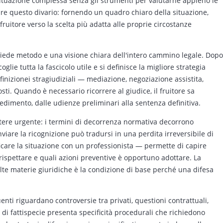
a situazione complessa senza gli strumenti per valutarne appieno le
re questo divario: fornendo un quadro chiaro della situazione,
ruitore verso la scelta più adatta alle proprie circostanze
ichiede metodo e una visione chiara dell'intero cammino legale. Dopo
lie tutta la fascicolo utile e si definisce la migliore strategia
inizionei stragiudiziali — mediazione, negoziazione assistita,
ti. Quando è necessario ricorrere al giudice, il fruitore sa
edimento, dalle udienze preliminari alla sentenza definitiva.
ttere urgente: i termini di decorrenza normativa decorrono
viare la ricognizione può tradursi in una perdita irreversibile di
icare la situazione con un professionista — permette di capire
 rispettare e quali azioni preventive è opportuno adottare. La
lte materie giuridiche è la condizione di base perché una difesa
uenti riguardano controversie tra privati, questioni contrattuali,
 di fattispecie presenta specificità procedurali che richiedono