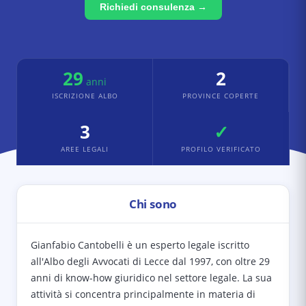
Richiedi consulenza →
29
2
anni
ISCRIZIONE ALBO
PROVINCE COPERTE
3
✓
AREE LEGALI
PROFILO VERIFICATO
Chi sono
Gianfabio Cantobelli è un esperto legale iscritto
all'Albo degli Avvocati di Lecce dal 1997, con oltre 29
anni di know-how giuridico nel settore legale. La sua
attività si concentra principalmente in materia di