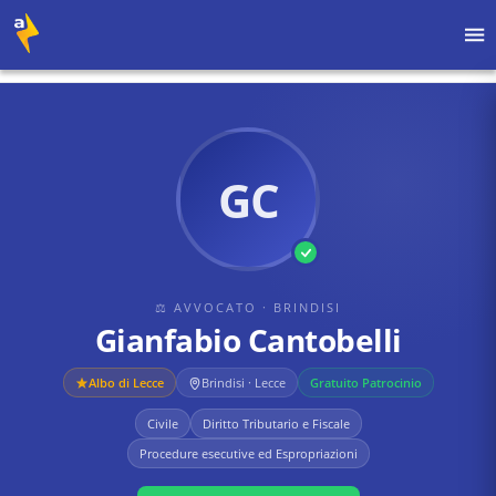
Home
›
Avvocati
›
Brindisi
›
Gianfabio Cantobelli
GC
⚖ AVVOCATO
· BRINDISI
Gianfabio Cantobelli
Albo di
Lecce
Brindisi · Lecce
Gratuito Patrocinio
Civile
Diritto Tributario e Fiscale
Procedure esecutive ed Espropriazioni