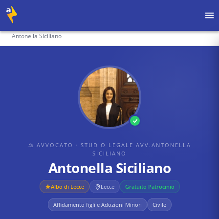
Home
›
Avvocati
›
Studio Legale Avv.Antonella Siciliano
›
Antonella Siciliano
⚖ AVVOCATO
· STUDIO LEGALE AVV.ANTONELLA
SICILIANO
Antonella Siciliano
Albo di
Lecce
Lecce
Gratuito Patrocinio
Affidamento figli e Adozioni Minori
Civile