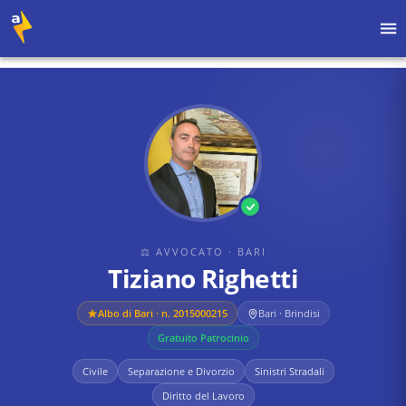
Home
›
Avvocati
›
Bari
›
Tiziano Righetti
⚖ AVVOCATO
· BARI
Tiziano Righetti
Albo di
Bari
· n. 2015000215
Bari · Brindisi
Gratuito Patrocinio
Civile
Separazione e Divorzio
Sinistri Stradali
Diritto del Lavoro