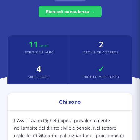
Richiedi consulenza →
11
2
anni
ISCRIZIONE ALBO
PROVINCE COPERTE
4
✓
AREE LEGALI
PROFILO VERIFICATO
Chi sono
L'Avv. Tiziano Righetti opera prevalentemente
nell'ambito del diritto civile e penale. Nel settore
civile, le attività principali riguardano i procedimenti