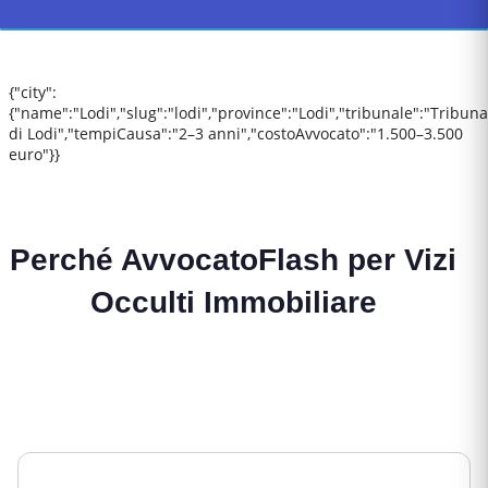
{"city":
{"name":"Lodi","slug":"lodi","province":"Lodi","tribunale":"Tribuna
di Lodi","tempiCausa":"2–3 anni","costoAvvocato":"1.500–3.500
euro"}}
Perché AvvocatoFlash per
Vizi
Occulti Immobiliare