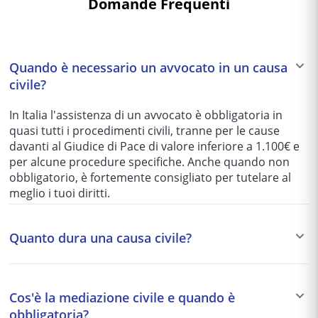
Domande Frequenti
Quando è necessario un avvocato in un causa
civile?
In Italia l'assistenza di un avvocato è obbligatoria in
quasi tutti i procedimenti civili, tranne per le cause
davanti al Giudice di Pace di valore inferiore a 1.100€ e
per alcune procedure specifiche. Anche quando non
obbligatorio, è fortemente consigliato per tutelare al
meglio i tuoi diritti.
Quanto dura una causa civile?
I tempi variano enormemente in base al tribunale e alla
complessità del caso: da 1-2 anni per le cause più
Cos'è la mediazione civile e quando è
semplici fino a 5-10 anni per quelle più articolate. Per
obbligatoria?
questo motivo si preferisce spesso una soluzione